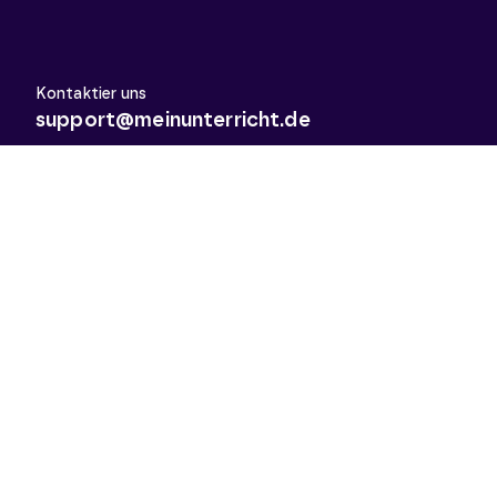
Kontaktier uns
support@meinunterricht.de
Schulfächer
Arbeitslehre
Biologie
Chemie
Deutsch
Deutsch als Zweitsprache
Didaktik & Methodik
Englisch
Erdkunde
Französisch