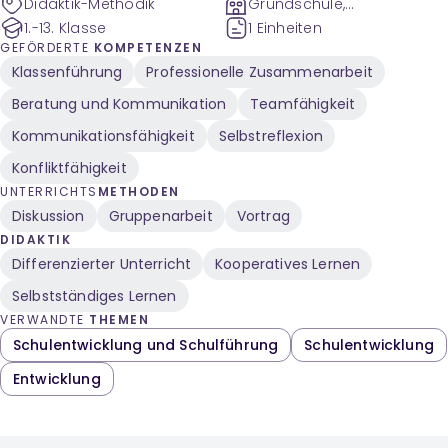
Didaktik-Methodik
Grundschule,
Sekundarstufe
1.-13. Klasse
1 Einheiten
GEFÖRDERTE
KOMPETENZEN
Klassenführung
Professionelle Zusammenarbeit
Beratung und Kommunikation
Teamfähigkeit
Kommunikationsfähigkeit
Selbstreflexion
Konfliktfähigkeit
UNTERRICHTS
METHODEN
Diskussion
Gruppenarbeit
Vortrag
DIDAKTIK
Differenzierter Unterricht
Kooperatives Lernen
Selbstständiges Lernen
VERWANDTE
THEMEN
Schulentwicklung und Schulführung
Schulentwicklung
Entwicklung