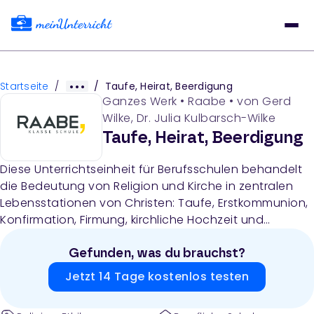
Startseite
/
/
Taufe, Heirat, Beerdigung
Ganzes Werk
•
Raabe
• von
Gerd
Wilke, Dr. Julia Kulbarsch-Wilke
Taufe, Heirat, Beerdigung
Diese Unterrichtseinheit für Berufsschulen behandelt
die Bedeutung von Religion und Kirche in zentralen
Lebensstationen von Christen: Taufe, Erstkommunion,
Konfirmation, Firmung, kirchliche Hochzeit und
Umgang mit Tod und Trauer. Das Material umfasst
Lehrerhinweise, Arbeitsblätter, Informationstexte,
Gefunden, was du brauchst?
Steckbriefe, Rollenspiele und Recherchaufträge zur
Jetzt 14 Tage kostenlos testen
Reflexion religiöser Rituale und deren Bedeutung im
eigenen Leben.