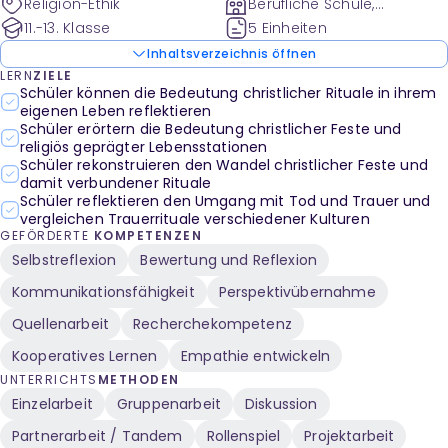
Religion-Ethik
Berufliche Schule,
Gesamtschule und weitere
11.-13. Klasse
5 Einheiten
Inhaltsverzeichnis öffnen
LERN
ZIELE
Schüler können die Bedeutung christlicher Rituale in ihrem
eigenen Leben reflektieren
Schüler erörtern die Bedeutung christlicher Feste und
religiös geprägter Lebensstationen
Schüler rekonstruieren den Wandel christlicher Feste und
damit verbundener Rituale
Schüler reflektieren den Umgang mit Tod und Trauer und
vergleichen Trauerrituale verschiedener Kulturen
GEFÖRDERTE
KOMPETENZEN
Selbstreflexion
Bewertung und Reflexion
Kommunikationsfähigkeit
Perspektivübernahme
Quellenarbeit
Recherchekompetenz
Kooperatives Lernen
Empathie entwickeln
UNTERRICHTS
METHODEN
Einzelarbeit
Gruppenarbeit
Diskussion
Partnerarbeit / Tandem
Rollenspiel
Projektarbeit