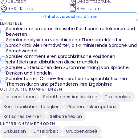
Deutsch
Gesamtschule,
Gymnasium
9.-10. Klasse
8 Einheiten
Inhaltsverzeichnis öffnen
LERN
ZIELE
Schüler können sprachkritische Positionen reflektieren und
bewerten
Schüler analysieren verschiedene Themenfelder der
Sprachkritik wie Fremdwörter, diskriminierende Sprache und
Sprachwandel
Schüler kommentieren sprachkritische Positionen
schriftlich und diskutieren diese mündlich
Schüler untersuchen den Zusammenhang von Sprache,
Denken und Handeln
Schüler führen Online-Recherchen zu sprachkritischen
Themen durch und präsentieren ihre Ergebnisse
GEFÖRDERTE
KOMPETENZEN
Leseverstehen
Schriftliches Ausdrücken
Textanalyse
Kommunikationsfähigkeit
Recherchekompetenz
Kritisches Denken
Selbstreflexion
UNTERRICHTS
METHODEN
Diskussion
Einzelarbeit
Gruppenarbeit