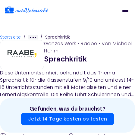
Startseite
/
/
Sprachkritik
Ganzes Werk
•
Raabe
• von
Michael
Hohm
Sprachkritik
Diese Unterrichtseinheit behandelt das Thema
Sprachkritik für die Klassenstufen 9/10 und umfasst 14-
16 Unterrichtsstunden mit elf Materialseiten und einer
Lernerfolgskontrolle. Die Reihe führt Schülerinnen und
Schüler durch verschiedene Aspekte der Sprachkritik:
von der historischen Fremdwortkritik über Anglizismen
Gefunden, was du brauchst?
und die Wahl zum Wort des Jahres bis hin zu
Jetzt 14 Tage kostenlos testen
diskriminierender Sprache, NS-Sprachrelikten, leichter
Sprache und geschlechtergerechter Sprache.