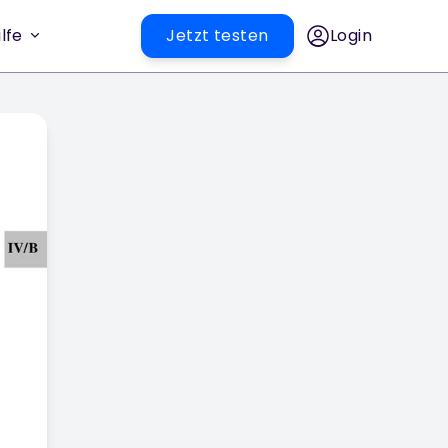
lfe
Jetzt testen
Login