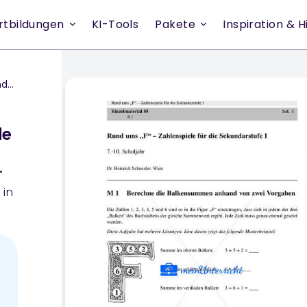
rtbildungen
KI-Tools
Pakete
Inspiration & Hi
 I
le
"
 in