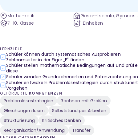
Mathematik
Gesamtschule, Gymnas
und weitere
7.-10. Klasse
1 Einheiten
LERN
ZIELE
Schüler können durch systematisches Ausprobieren
Zahlenmuster in der Figur „F" finden
Schüler stellen mathematische Bedingungen auf und prüf
diese
Schüler wenden Grundrechenarten und Potenzrechnung a
Schüler entwickeln Problemlösestrategien durch strukturier
Vorgehen
GEFÖRDERTE
KOMPETENZEN
Problemlösestrategien
Rechnen mit Größen
Gleichungen lösen
Selbstständiges Arbeiten
Strukturierung
Kritisches Denken
Reorganisation/Anwendung
Transfer
UNTERRICHTS
METHODEN