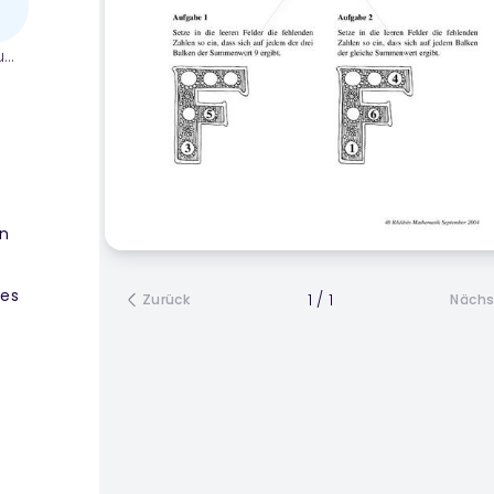
ium
en
n
tes
1
/
1
Zurück
Nächs