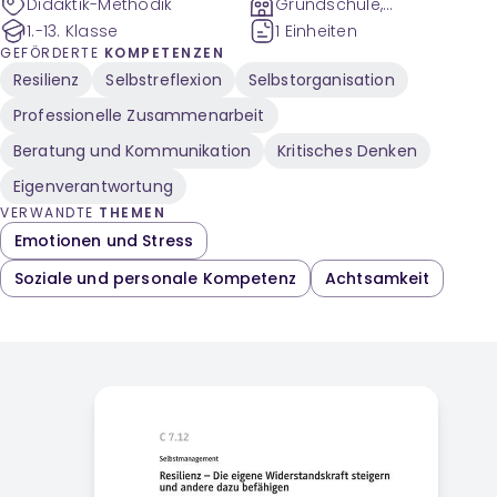
Didaktik-Methodik
Grundschule,
Sekundarstufe
1.-13. Klasse
1 Einheiten
GEFÖRDERTE
KOMPETENZEN
Resilienz
Selbstreflexion
Selbstorganisation
Professionelle Zusammenarbeit
Beratung und Kommunikation
Kritisches Denken
Eigenverantwortung
VERWANDTE
THEMEN
Emotionen und Stress
Soziale und personale Kompetenz
Achtsamkeit