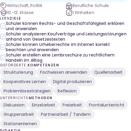
Wirtschaft, Politik
Berufliche Schule
10.-13. Klasse
1 Einheiten
LERN
ZIELE
Schüler können Rechts- und Geschäftsfähigkeit erklären
und anwenden
Schüler analysieren Kaufverträge und Leistungsstörungen
anhand von Gesetzestexten
Schüler können Urheberrechte im Internet korrekt
beachten und anwenden
Schüler erstellen eine Lernbroschüre zu rechtlichem
Handeln im Alltag
GEFÖRDERTE
KOMPETENZEN
Strukturierung
Fachwissen anwenden
Quellenarbeit
Kooperatives Lernen
Digital produzieren
Problemlösestrategien
Reflexion
UNTERRICHTS
METHODEN
Diskussion
Einzelarbeit
Freiarbeit
Frontalunterricht
Gruppenarbeit
Partnerarbeit / Tandem
Stationenlernen
DIDAKTIK