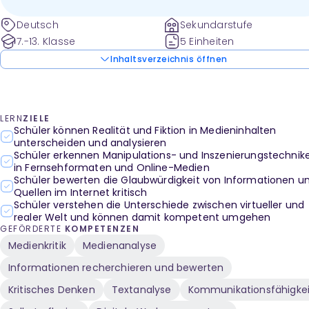
Deutsch
Sekundarstufe
7.-13. Klasse
5 Einheiten
Inhaltsverzeichnis öffnen
LERN
ZIELE
Schüler können Realität und Fiktion in Medieninhalten
unterscheiden und analysieren
Schüler erkennen Manipulations- und Inszenierungstechnik
in Fernsehformaten und Online-Medien
Schüler bewerten die Glaubwürdigkeit von Informationen u
Quellen im Internet kritisch
Schüler verstehen die Unterschiede zwischen virtueller und
realer Welt und können damit kompetent umgehen
GEFÖRDERTE
KOMPETENZEN
Medienkritik
Medienanalyse
Informationen recherchieren und bewerten
Kritisches Denken
Textanalyse
Kommunikationsfähigkei