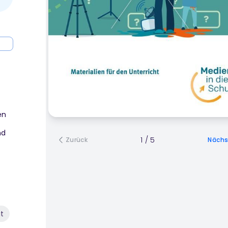
en
nd
1
/
5
Zurück
Nächs
t