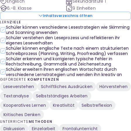
Englisch
Sekundarstufe 1
umfasst Kopiervorlagen mit Arbeitsblättern,
6.-8. Klasse
9 Einheiten
Lehrerhinweise und Lösungen.
Inhaltsverzeichnis öffnen
LERN
ZIELE
Schüler können verschiedene Lesestrategien wie Skimming
und Scanning anwenden
Schüler verstehen den Leseprozess und reflektieren ihr
eigenes Leseverhalten
Schüler können englische Texte nach einem strukturierten
Schreibprozess (Planning, Writing, Proofreading) verfassen
Schüler erkennen und korrigieren typische Fehler in
Rechtschreibung, Grammatik und Zeichensetzung
Schüler erweitern ihren englischen Wortschatz durch
verschiedene Lernstrategien und wenden ihn kreativ an
GEFÖRDERTE
KOMPETENZEN
Leseverstehen
Schriftliches Ausdrücken
Hörverstehen
Textanalyse
Selbstständiges Arbeiten
Kooperatives Lernen
Kreativität
Selbstreflexion
Kritisches Denken
UNTERRICHTS
METHODEN
Diskussion
Einzelarbeit
Frontalunterricht