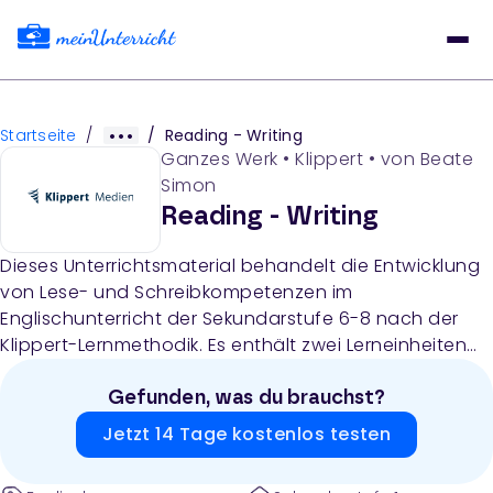
Startseite
/
/
Reading - Writing
Ganzes Werk
•
Klippert
• von
Beate
Simon
Reading - Writing
Dieses Unterrichtsmaterial behandelt die Entwicklung
von Lese- und Schreibkompetenzen im
Englischunterricht der Sekundarstufe 6-8 nach der
Klippert-Lernmethodik. Es enthält zwei Lerneinheiten
mit insgesamt elf Lernspiralen: fünf zum Thema
Reading (Leseverständnis, Lesestrategien,
Gefunden, was du brauchst?
Skimming/Scanning) und sechs zum Thema Writing
Jetzt 14 Tage kostenlos testen
(Schreibprozess, Fehlerkorrektur, Wortschatzerwerb,
kreatives Schreiben, soziale Medien). Das Material