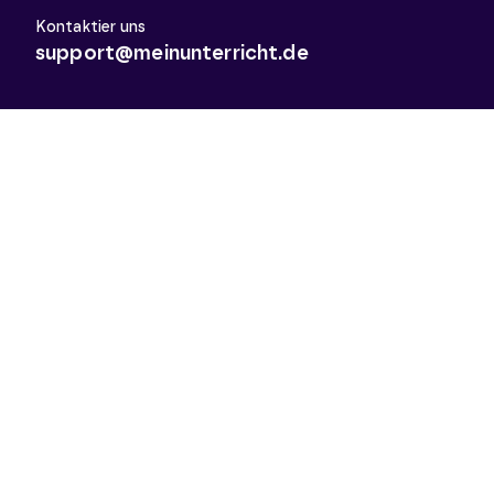
Kontaktier uns
support@meinunterricht.de
Schulfächer
Arbeitslehre
Biologie
Chemie
Deutsch
Deutsch als Zweitsprache
Didaktik & Methodik
Englisch
Erdkunde
Französisch
Geschichte
Informatik
Kunst