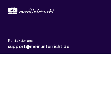
Kontaktier uns
support@meinunterricht.de
Schulfächer
Arbeitslehre
Biologie
Chemie
Deutsch
Deutsch als Zweitsprache
Didaktik & Methodik