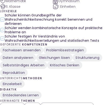
Mathematik
Gymnasium
11. Klasse
1 Einheiten
LERN
ZIELE
Schüler können Grundbegriffe der
Wahrscheinlichkeitsrechnung korrekt benennen und
definieren
Schüler wenden kombinatorische Konzepte auf praktische
Probleme an
Schüler festigen ihr Verständnis von
Wahrscheinlichkeitsverteilungen und statistischen Tests
GEFÖRDERTE
KOMPETENZEN
Fachwissen anwenden
Problemlösestrategien
Daten analysieren
Gleichungen lösen
Strukturierung
Selbstständiges Arbeiten
Kritisches Denken
Reproduktion
UNTERRICHTS
METHODEN
Einzelarbeit
DIDAKTIK
Entdeckendes Lernen
VERWANDTE
THEMEN