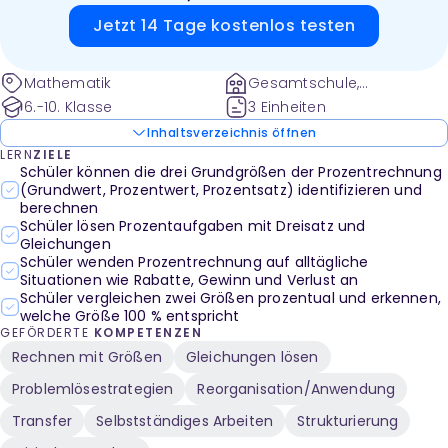
Jetzt 14 Tage kostenlos testen
Mathematik
Gesamtschule,
Gymnasium und weitere
6.-10. Klasse
3 Einheiten
Inhaltsverzeichnis öffnen
LERN
ZIELE
Schüler können die drei Grundgrößen der Prozentrechnung
(Grundwert, Prozentwert, Prozentsatz) identifizieren und
berechnen
Schüler lösen Prozentaufgaben mit Dreisatz und
Gleichungen
Schüler wenden Prozentrechnung auf alltägliche
Situationen wie Rabatte, Gewinn und Verlust an
Schüler vergleichen zwei Größen prozentual und erkennen,
welche Größe 100 % entspricht
GEFÖRDERTE
KOMPETENZEN
Rechnen mit Größen
Gleichungen lösen
Problemlösestrategien
Reorganisation/Anwendung
Transfer
Selbstständiges Arbeiten
Strukturierung