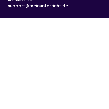
Kontaktier uns
support@meinunterricht.de
Schulfächer
Arbeitslehre
Biologie
Chemie
Deutsch
Deutsch als Zweitsprache
Didaktik & Methodik
Englisch
Erdkunde
Französisch
Geschichte
Informatik
Kunst
Latein