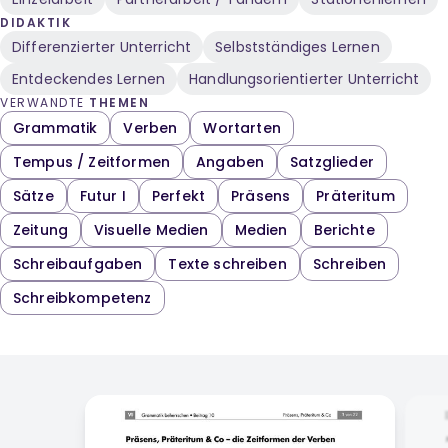
DIDAKTIK
Differenzierter Unterricht
Selbstständiges Lernen
Entdeckendes Lernen
Handlungsorientierter Unterricht
VERWANDTE
THEMEN
Grammatik
Verben
Wortarten
Tempus / Zeitformen
Angaben
Satzglieder
Sätze
Futur I
Perfekt
Präsens
Präteritum
Zeitung
Visuelle Medien
Medien
Berichte
Schreibaufgaben
Texte schreiben
Schreiben
Schreibkompetenz