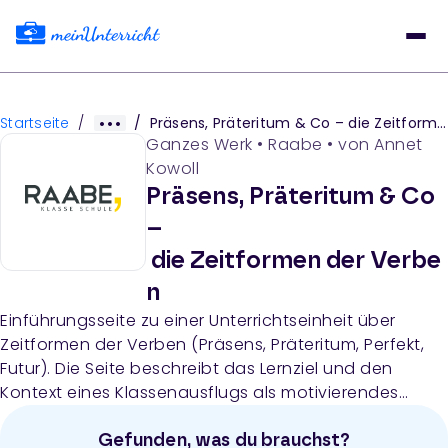
Startseite
/
/
Präsens, Präteritum & Co – die Zeitformen der Verben
Ganzes Werk
•
Raabe
• von
Annet
Kowoll
Präsens, Präteritum & Co
–
die Zeitformen der Verbe
n
Einführungsseite zu einer Unterrichtseinheit über
Zeitformen der Verben (Präsens, Präteritum, Perfekt,
Futur). Die Seite beschreibt das Lernziel und den
Kontext eines Klassenausflugs als motivierendes
Szenario für die Anwendung verschiedener
Tempusformen in authentischen Schreibsituationen.
Gefunden, was du brauchst?