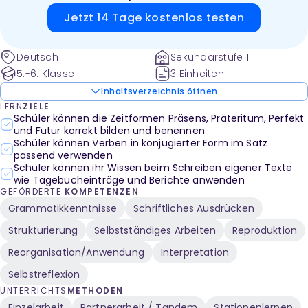
Jetzt 14 Tage kostenlos testen
Deutsch
Sekundarstufe 1
5.-6. Klasse
3 Einheiten
Inhaltsverzeichnis öffnen
LERN
ZIELE
Schüler können die Zeitformen Präsens, Präteritum, Perfekt
und Futur korrekt bilden und benennen
Schüler können Verben in konjugierter Form im Satz
passend verwenden
Schüler können ihr Wissen beim Schreiben eigener Texte
wie Tagebucheinträge und Berichte anwenden
GEFÖRDERTE
KOMPETENZEN
Grammatikkenntnisse
Schriftliches Ausdrücken
Strukturierung
Selbstständiges Arbeiten
Reproduktion
Reorganisation/Anwendung
Interpretation
Selbstreflexion
UNTERRICHTS
METHODEN
Einzelarbeit
Partnerarbeit / Tandem
Stationenlernen