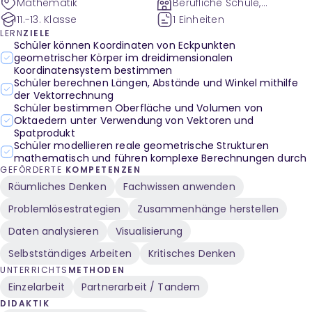
Mathematik
Berufliche Schule,
Gymnasium
11.-13. Klasse
1 Einheiten
LERN
ZIELE
Schüler können Koordinaten von Eckpunkten
geometrischer Körper im dreidimensionalen
Koordinatensystem bestimmen
Schüler berechnen Längen, Abstände und Winkel mithilfe
der Vektorrechnung
Schüler bestimmen Oberfläche und Volumen von
Oktaedern unter Verwendung von Vektoren und
Spatprodukt
Schüler modellieren reale geometrische Strukturen
mathematisch und führen komplexe Berechnungen durch
GEFÖRDERTE
KOMPETENZEN
Räumliches Denken
Fachwissen anwenden
Problemlösestrategien
Zusammenhänge herstellen
Daten analysieren
Visualisierung
Selbstständiges Arbeiten
Kritisches Denken
UNTERRICHTS
METHODEN
Einzelarbeit
Partnerarbeit / Tandem
DIDAKTIK