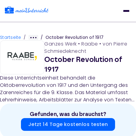
Startseite
/
/
October Revolution of 1917
Ganzes Werk
•
Raabe
• von
Pierre
Schmiedeknecht
October Revolution of
1917
Diese Unterrichtseinheit behandelt die
Oktoberrevolution von 1917 und den Untergang des
Zarenreiches für die 9. Klasse. Das Material umfasst
Lehrerhinweise, Arbeitsblätter zur Analyse von Texten
und Bildern, fiktive Briefe einer russischen Prinzessin,
Gruppenarbeitsaufgaben und eine Lernzielkontrolle,
Gefunden, was du brauchst?
die Schüler die Ursachen, den Verlauf und die Folgen
Jetzt 14 Tage kostenlos testen
der sozialistischen Revolution erarbeiten lassen.