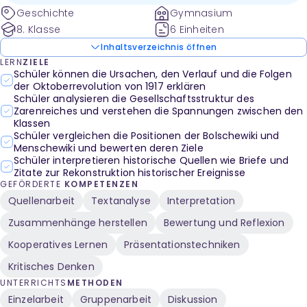
Geschichte
Gymnasium
8. Klasse
6 Einheiten
Inhaltsverzeichnis öffnen
LERN
ZIELE
Schüler können die Ursachen, den Verlauf und die Folgen
der Oktoberrevolution von 1917 erklären
Schüler analysieren die Gesellschaftsstruktur des
Zarenreiches und verstehen die Spannungen zwischen den
Klassen
Schüler vergleichen die Positionen der Bolschewiki und
Menschewiki und bewerten deren Ziele
Schüler interpretieren historische Quellen wie Briefe und
Zitate zur Rekonstruktion historischer Ereignisse
GEFÖRDERTE
KOMPETENZEN
Quellenarbeit
Textanalyse
Interpretation
Zusammenhänge herstellen
Bewertung und Reflexion
Kooperatives Lernen
Präsentationstechniken
Kritisches Denken
UNTERRICHTS
METHODEN
Einzelarbeit
Gruppenarbeit
Diskussion