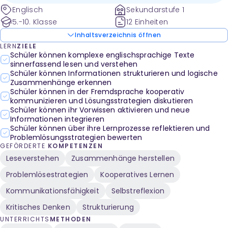
Neuseeland-Tourismus. Jedes Mystery umfasst
Englisch
Sekundarstufe 1
Lehrerhinweise, Arbeitsblätter, Basiskärtchen,
5.-10. Klasse
12 Einheiten
Erweiterungskärtchen und Follow-up-Aktivitäten sowie
Inhaltsverzeichnis öffnen
Diagnosebögen zur Lernerfolgskontrolle.
LERN
ZIELE
Schüler können komplexe englischsprachige Texte
sinnerfassend lesen und verstehen
Schüler können Informationen strukturieren und logische
Zusammenhänge erkennen
Schüler können in der Fremdsprache kooperativ
kommunizieren und Lösungsstrategien diskutieren
Schüler können ihr Vorwissen aktivieren und neue
Informationen integrieren
Schüler können über ihre Lernprozesse reflektieren und
Problemlösungsstrategien bewerten
GEFÖRDERTE
KOMPETENZEN
Leseverstehen
Zusammenhänge herstellen
Problemlösestrategien
Kooperatives Lernen
Kommunikationsfähigkeit
Selbstreflexion
Kritisches Denken
Strukturierung
UNTERRICHTS
METHODEN