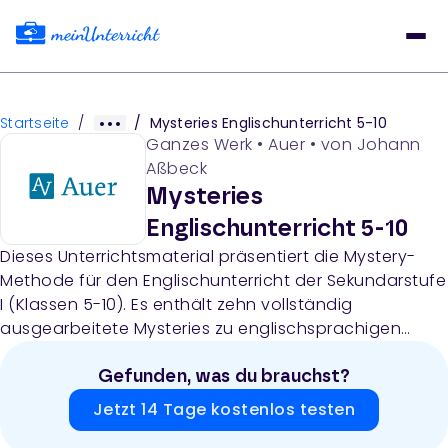
Startseite
/
/
Mysteries Englischunterricht 5-10
Ganzes Werk
•
Auer
• von
Johann
Aßbeck
Mysteries
Englischunterricht 5-10
Dieses Unterrichtsmaterial präsentiert die Mystery-
Methode für den Englischunterricht der Sekundarstufe
I (Klassen 5-10). Es enthält zehn vollständig
ausgearbeitete Mysteries zu englischsprachigen
Themen wie Londoner Sehenswürdigkeiten,
schottische Städte, Thanksgiving, Hadrians Wall,
Gefunden, was du brauchst?
Native Americans, der Goldrausch in Kalifornien,
Jetzt 14 Tage kostenlos testen
australische Aborigines, Bewerbungsgespräche und