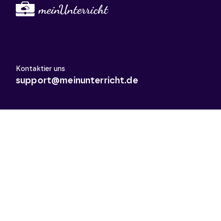
Kontaktier uns
support@meinunterricht.de
Schulfächer
Arbeitslehre
Biologie
Chemie
Deutsch
Deutsch als Zweitsprache
Didaktik & Methodik
Englisch