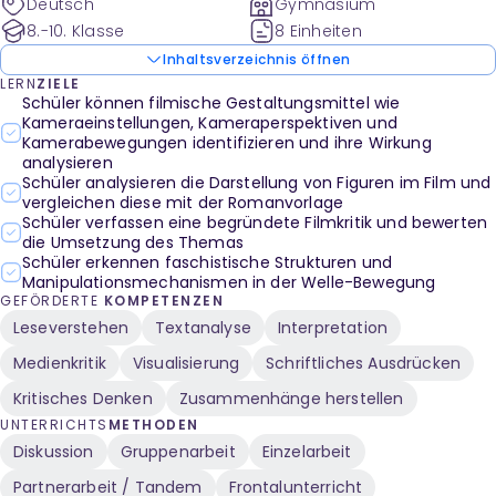
Deutsch
Gymnasium
8.-10. Klasse
8 Einheiten
Inhaltsverzeichnis öffnen
LERN
ZIELE
Schüler können filmische Gestaltungsmittel wie
Kameraeinstellungen, Kameraperspektiven und
Kamerabewegungen identifizieren und ihre Wirkung
analysieren
Schüler analysieren die Darstellung von Figuren im Film und
vergleichen diese mit der Romanvorlage
Schüler verfassen eine begründete Filmkritik und bewerten
die Umsetzung des Themas
Schüler erkennen faschistische Strukturen und
Manipulationsmechanismen in der Welle-Bewegung
GEFÖRDERTE
KOMPETENZEN
Leseverstehen
Textanalyse
Interpretation
Medienkritik
Visualisierung
Schriftliches Ausdrücken
Kritisches Denken
Zusammenhänge herstellen
UNTERRICHTS
METHODEN
Diskussion
Gruppenarbeit
Einzelarbeit
Partnerarbeit / Tandem
Frontalunterricht