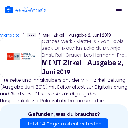
Startseite
/
/
MINT Zirkel - Ausgabe 2, Juni 2019
Ganzes Werk
•
KlettMEX
• von
Tobis
Beck, Dr. Matthias Eckoldt, Dr. Anja
Ernst, Ralf Grauer, Leo Hermann, Prof.
Dr. Heinrich Hemme, Dr. Frauke Hoss,
MINT Zirkel - Ausgabe 2,
Thomas Jahre, Prof. Dr. Vera
Juni 2019
Kirchner, Dr. Inge Kronberg, Dr. Jens-
Titelseite und Inhaltsübersicht der MINT-Zirkel-Zeitung
Peter Knemeyer, Ann-Katrin Krebs,
(Ausgabe Juni 2019) mit Editorialtext zur Digitalisierung
Dr. Stefan Kruse, Prof. Dr. Nicole
und Biodiversität sowie Ankündigung des
Marmé, Prof. Dr. Ulrike Pado, Dr.
Hauptartikels zur Relativitätstheorie und dem
Christoph Pöpper, Prof. Dr. Ilja
Zeitbegriff in Physik und Philosophie.
Rückmann, Thomas Rudel, Prof Dr.
Gefunden, was du brauchst?
Alexander Rausch, Dr. Peter Schaller,
Jörg Schmidt (js), Torsten Schulze,
Jetzt 14 Tage kostenlos testen