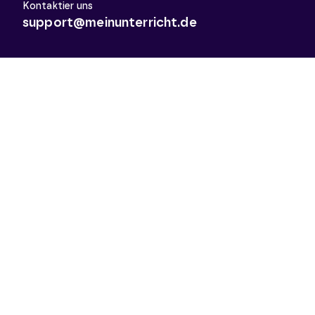
Kontaktier uns
support@meinunterricht.de
Schulfächer
Arbeitslehre
Biologie
Chemie
Deutsch
Deutsch als Zweitsprache
Didaktik & Methodik
Englisch
Erdkunde
Französisch
Geschichte
Informatik
Kunst