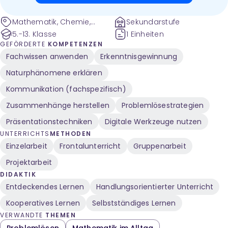
Dr. Sergej Stoetzer, Klaus Trimborn
Mathematik, Chemie,
Sekundarstufe
Physik, Informatik,
5.-13. Klasse
1 Einheiten
Naturwissenschaften,
GEFÖRDERTE
KOMPETENZEN
Biologie
Fachwissen anwenden
Erkenntnisgewinnung
Naturphänomene erklären
Kommunikation (fachspezifisch)
Zusammenhänge herstellen
Problemlösestrategien
Präsentationstechniken
Digitale Werkzeuge nutzen
UNTERRICHTS
METHODEN
Einzelarbeit
Frontalunterricht
Gruppenarbeit
Projektarbeit
DIDAKTIK
Entdeckendes Lernen
Handlungsorientierter Unterricht
Kooperatives Lernen
Selbstständiges Lernen
VERWANDTE
THEMEN