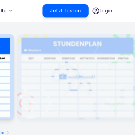
lfe
Jetzt testen
Login
te