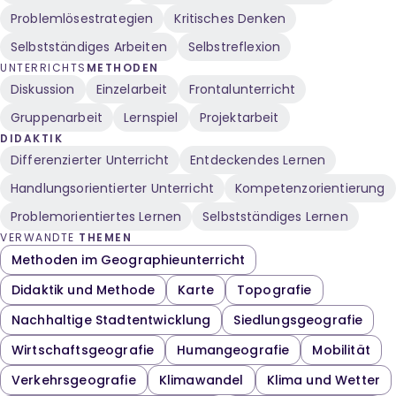
Problemlösestrategien
Kritisches Denken
Selbstständiges Arbeiten
Selbstreflexion
UNTERRICHTS
METHODEN
Diskussion
Einzelarbeit
Frontalunterricht
Gruppenarbeit
Lernspiel
Projektarbeit
DIDAKTIK
Differenzierter Unterricht
Entdeckendes Lernen
Handlungsorientierter Unterricht
Kompetenzorientierung
Problemorientiertes Lernen
Selbstständiges Lernen
VERWANDTE
THEMEN
Methoden im Geographieunterricht
Didaktik und Methode
Karte
Topografie
Nachhaltige Stadtentwicklung
Siedlungsgeografie
Wirtschaftsgeografie
Humangeografie
Mobilität
Verkehrsgeografie
Klimawandel
Klima und Wetter