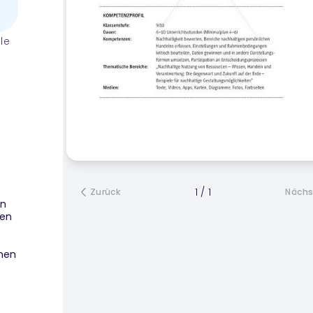
le
k
1
/
1
Zurück
Nächs
en
len
nen