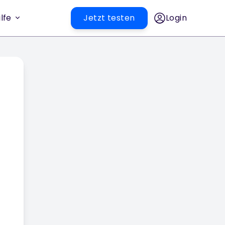
lfe
Jetzt testen
Login