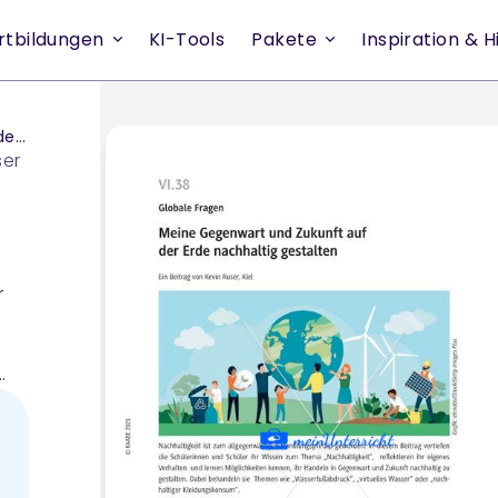
rtbildungen
KI-Tools
Pakete
Inspiration & Hi
ten
ser
r
ng