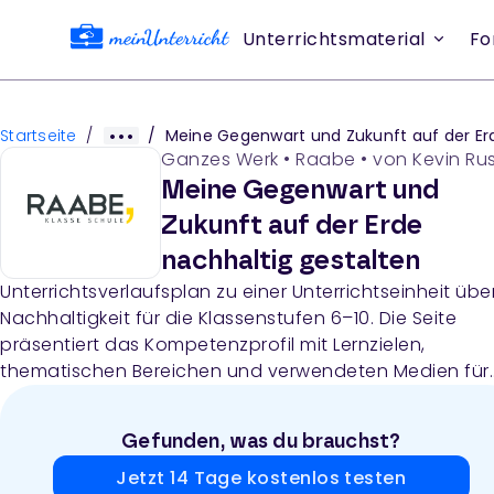
Unterrichtsmaterial
Fo
Startseite
/
/
Meine Gegenwart und Zukunft auf der Erde nachhaltig gestal
Ganzes Werk
•
Raabe
• von
Kevin Ru
Meine Gegenwart und
Zukunft auf der Erde
nachhaltig gestalten
Unterrichtsverlaufsplan zu einer Unterrichtseinheit übe
Nachhaltigkeit für die Klassenstufen 6–10. Die Seite
präsentiert das Kompetenzprofil mit Lernzielen,
thematischen Bereichen und verwendeten Medien für
eine 6–10-stündige Einheit zur nachhaltigen Gestaltu
der Gegenwart und Zukunft.
Gefunden, was du brauchst?
Jetzt 14 Tage kostenlos testen