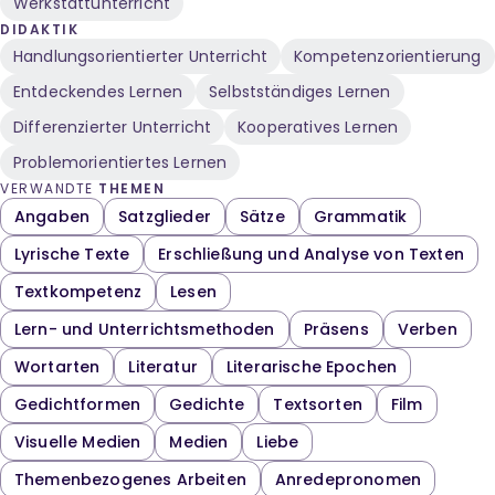
Werkstattunterricht
DIDAKTIK
Handlungsorientierter Unterricht
Kompetenzorientierung
Entdeckendes Lernen
Selbstständiges Lernen
Differenzierter Unterricht
Kooperatives Lernen
Problemorientiertes Lernen
VERWANDTE
THEMEN
Angaben
Satzglieder
Sätze
Grammatik
Lyrische Texte
Erschließung und Analyse von Texten
Textkompetenz
Lesen
Lern- und Unterrichtsmethoden
Präsens
Verben
Wortarten
Literatur
Literarische Epochen
Gedichtformen
Gedichte
Textsorten
Film
Visuelle Medien
Medien
Liebe
Themenbezogenes Arbeiten
Anredepronomen