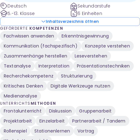
Deutsch
Sekundarstufe
5.-13. Klasse
6 Einheiten
Inhaltsverzeichnis öffnen
GEFÖRDERTE
KOMPETENZEN
Fachwissen anwenden
Erkenntnisgewinnung
Kommunikation (fachspezifisch)
Konzepte verstehen
Zusammenhänge herstellen
Leseverstehen
Textanalyse
Interpretation
Präsentationstechniken
Recherchekompetenz
Strukturierung
Kritisches Denken
Digitale Werkzeuge nutzen
Medienanalyse
UNTERRICHTS
METHODEN
Frontalunterricht
Diskussion
Gruppenarbeit
Projektarbeit
Einzelarbeit
Partnerarbeit / Tandem
Rollenspiel
Stationenlernen
Vortrag