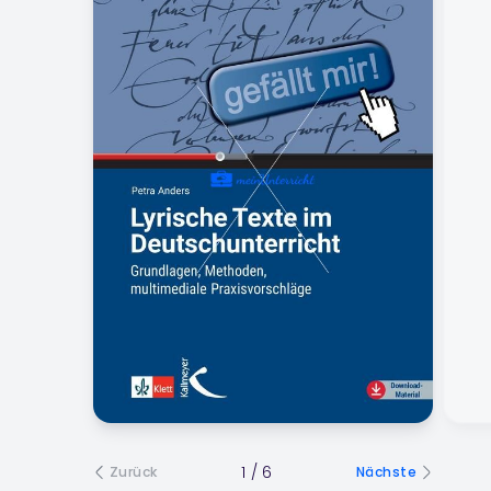
1
/
6
Zurück
Nächste