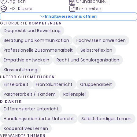
Englisch
Grundschule,
Sekundarstufe
1.-13. Klasse
15 Einheiten
Inhaltsverzeichnis öffnen
GEFÖRDERTE
KOMPETENZEN
Diagnostik und Bewertung
Beratung und Kommunikation
Fachwissen anwenden
Professionelle Zusammenarbeit
Selbstreflexion
Empathie entwickeln
Recht und Schulorganisation
Klassenführung
UNTERRICHTS
METHODEN
Einzelarbeit
Frontalunterricht
Gruppenarbeit
Partnerarbeit / Tandem
Rollenspiel
DIDAKTIK
Differenzierter Unterricht
Handlungsorientierter Unterricht
Selbstständiges Lernen
Kooperatives Lernen
VERWANDTE
THEMEN