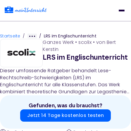
Startseite
/
/
LRS im Englischunterricht
Ganzes Werk
•
scolix
• von
Bert
Kerstin
LRS im Englischunterricht
Dieser umfassende Ratgeber behandelt Lese-
Rechtschreib-Schwierigkeiten (LRS) im
Englischunterricht für alle Klassenstufen. Das Werk
kombiniert theoretische Grundlagen zur Legasthenie
und LRS mit praktischen Empfehlungen für Lehrkräfte,
einschließlich Diagnose-, Förder- und
Gefunden, was du brauchst?
Leistungsbewertungsmaßnahmen in Grundschule,
Jetzt 14 Tage kostenlos testen
Sekundarstufe I und II.