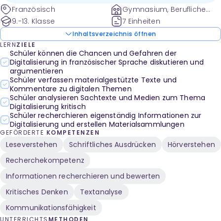
Französisch
Gymnasium, Berufliche
Schule
9.-13. Klasse
7 Einheiten
Inhaltsverzeichnis öffnen
LERN
ZIELE
Schüler können die Chancen und Gefahren der
Digitalisierung in französischer Sprache diskutieren und
argumentieren
Schüler verfassen materialgestützte Texte und
Kommentare zu digitalen Themen
Schüler analysieren Sachtexte und Medien zum Thema
Digitalisierung kritisch
Schüler recherchieren eigenständig Informationen zur
Digitalisierung und erstellen Materialsammlungen
GEFÖRDERTE
KOMPETENZEN
Leseverstehen
Schriftliches Ausdrücken
Hörverstehen
Recherchekompetenz
Informationen recherchieren und bewerten
Kritisches Denken
Textanalyse
Kommunikationsfähigkeit
UNTERRICHTS
METHODEN