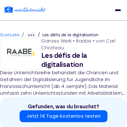
Startseite
/
/
Les défis de la digitalisation
Ganzes Werk
•
Raabe
• von
Carl
Chotteau
Les défis de la
digitalisation
Diese Unterrichtsreihe behandelt die Chancen und
Gefahren der Digitalisierung für Jugendliche im
Französischunterricht (ab 4. Lernjahr). Das Material
umfasst zehn Unterrichtsstunden mit Arbeitsblättern,
Mindmaps, Sachtexten, Hör-Sehverstehen-Aufgaben
und Schreibaufgaben zu Themen wie Smartphone-
Gefunden, was du brauchst?
Gefahren, Cybersurveillance und Hacking.
Jetzt 14 Tage kostenlos testen