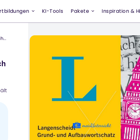
rtbildungen
KI-Tools
Pakete
Inspiration & Hi
ch
d
ch
ält