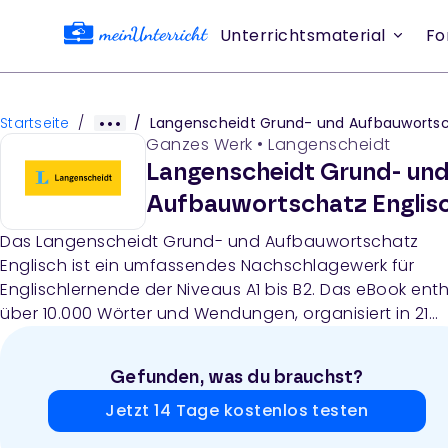
Unterrichtsmaterial
Fo
Startseite
/
/
Langenscheidt Grund- und Aufbauwortschatz Englis
Ganzes Werk
•
Langenscheidt
Langenscheidt Grund- un
Aufbauwortschatz Englis
Das Langenscheidt Grund- und Aufbauwortschatz
Englisch ist ein umfassendes Nachschlagewerk für
Englischlernende der Niveaus A1 bis B2. Das eBook enth
über 10.000 Wörter und Wendungen, organisiert in 21
thematischen Kapiteln mit Beispielsätzen, Tipps zur
Wortverwendung und ein Register für beide
Gefunden, was du brauchst?
Sprachrichtungen.
Jetzt 14 Tage kostenlos testen