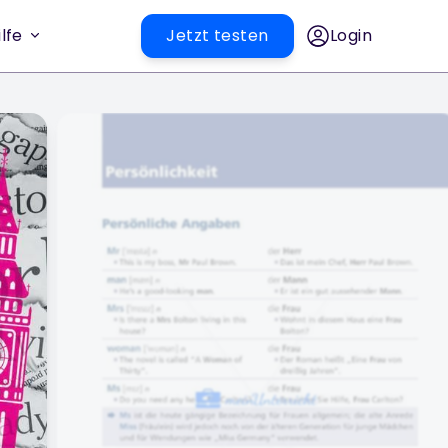
lfe
Jetzt testen
Login