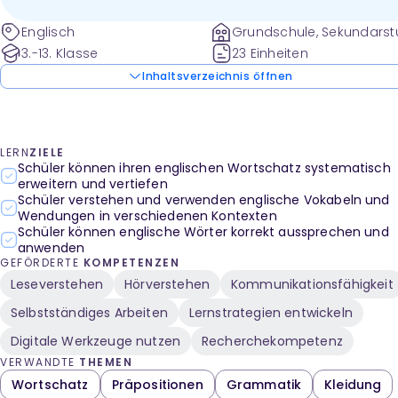
Englisch
Grundschule, Sekundarst
und weitere
3.-13. Klasse
23 Einheiten
Inhaltsverzeichnis öffnen
LERN
ZIELE
Schüler können ihren englischen Wortschatz systematisch
erweitern und vertiefen
Schüler verstehen und verwenden englische Vokabeln und
Wendungen in verschiedenen Kontexten
Schüler können englische Wörter korrekt aussprechen und
anwenden
GEFÖRDERTE
KOMPETENZEN
Leseverstehen
Hörverstehen
Kommunikationsfähigkeit
Selbstständiges Arbeiten
Lernstrategien entwickeln
Digitale Werkzeuge nutzen
Recherchekompetenz
VERWANDTE
THEMEN
Wortschatz
Präpositionen
Grammatik
Kleidung