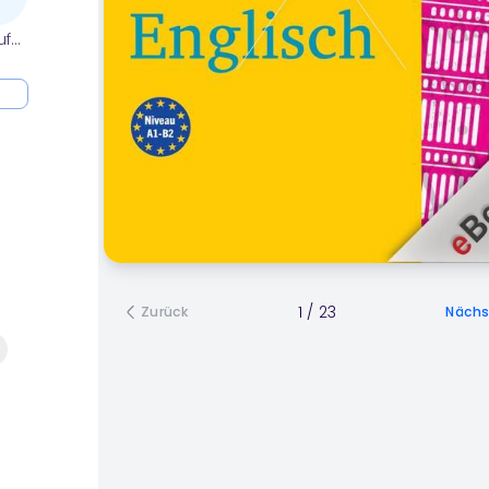
ufe
1
/
23
Zurück
Nächs