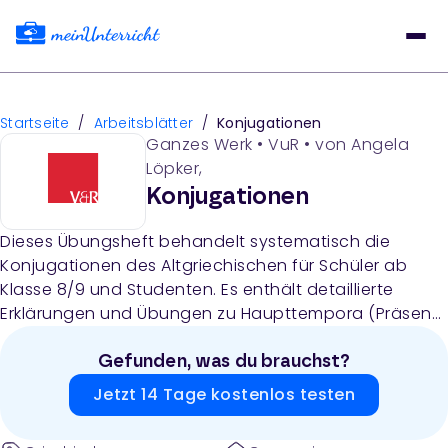
Startseite
/
Arbeitsblätter
/
Konjugationen
Ganzes Werk
•
VuR
• von
Angela
Löpker,
Konjugationen
Dieses Übungsheft behandelt systematisch die
Konjugationen des Altgriechischen für Schüler ab
Klasse 8/9 und Studenten. Es enthält detaillierte
Erklärungen und Übungen zu Haupttempora (Präsens,
Perfekt, Futur), Nebentempora (Imperfekt, Aorist),
Verba Contracta, athematischen Verben (Verba auf
Gefunden, was du brauchst?
-μι) sowie besonderen Verben wie εἰμί, εἶμι und οἶδα
Jetzt 14 Tage kostenlos testen
mit umfangreichen Lösungen.