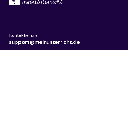
Kontaktier uns
support@meinunterricht.de
Schulfächer
Arbeitslehre
Biologie
Chemie
Deutsch
Deutsch als Zweitsprache
Didaktik & Methodik
Englisch
Erdkunde