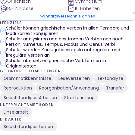
Griechisch
Gymnasium
8.-12. Klasse
10 Einheiten
Inhaltsverzeichnis öffnen
LERN
ZIELE
Schüler können griechische Verben in allen Tempora und
Modi korrekt konjugieren
Schüler analysieren und bestimmen Verbformen nach
Person, Numerus, Tempus, Modus und Genus Verbi
Schüler wenden Konjugationsregeln auf reguläre und
irreguläre Verben an
Schüler übersetzen griechische Verbformen in
Originaltexten
GEFÖRDERTE
KOMPETENZEN
Grammatikkenntnisse
Leseverstehen
Textanalyse
Reproduktion
Reorganisation/Anwendung
Transfer
Selbstständiges Arbeiten
Strukturierung
UNTERRICHTS
METHODEN
Einzelarbeit
DIDAKTIK
Selbstständiges Lernen