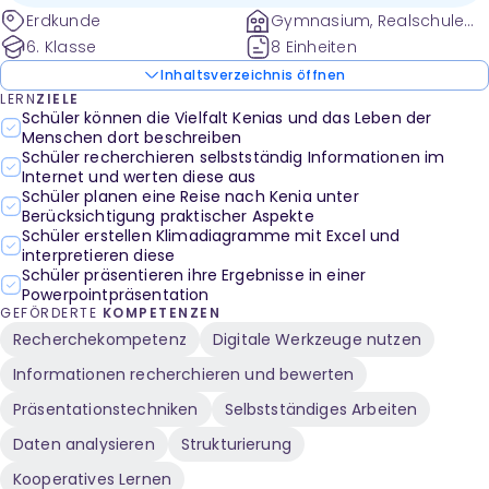
von Perlenschmuck.
Erdkunde
Gymnasium, Realschule
und weitere
6. Klasse
8 Einheiten
Inhaltsverzeichnis öffnen
LERN
ZIELE
Schüler können die Vielfalt Kenias und das Leben der
Menschen dort beschreiben
Schüler recherchieren selbstständig Informationen im
Internet und werten diese aus
Schüler planen eine Reise nach Kenia unter
Berücksichtigung praktischer Aspekte
Schüler erstellen Klimadiagramme mit Excel und
interpretieren diese
Schüler präsentieren ihre Ergebnisse in einer
Powerpointpräsentation
GEFÖRDERTE
KOMPETENZEN
Recherchekompetenz
Digitale Werkzeuge nutzen
Informationen recherchieren und bewerten
Präsentationstechniken
Selbstständiges Arbeiten
Daten analysieren
Strukturierung
Kooperatives Lernen