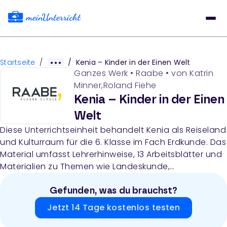
Startseite
/
/
Kenia – Kinder in der Einen Welt
Ganzes Werk
•
Raabe
• von
Katrin
Minner,Roland Fiehe
Kenia – Kinder in der Einen
Welt
Diese Unterrichtseinheit behandelt Kenia als Reiseland
und Kulturraum für die 6. Klasse im Fach Erdkunde. Das
Material umfasst Lehrerhinweise, 13 Arbeitsblätter und
Materialien zu Themen wie Landeskunde,
Reiseplanung, Massai-Kultur, Tierwelt,
Klimadiagramme, Internetrecherche,
Gefunden, was du brauchst?
Präsentationserstellung und Schulalltag in Kenia, mit
Jetzt 14 Tage kostenlos testen
praktischen Aktivitäten wie Modellbau und Basteln