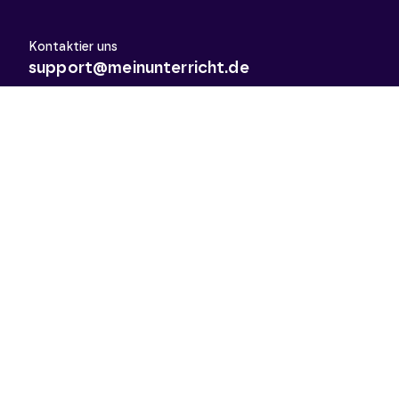
Kontaktier uns
support@meinunterricht.de
Schulfächer
Arbeitslehre
Biologie
Chemie
Deutsch
Deutsch als Zweitsprache
Didaktik & Methodik
Englisch
Erdkunde
Französisch
Geschichte
Informatik