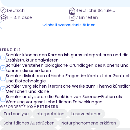
Deutsch
Berufliche Schule,
Gesamtschule und weite
11.-13. Klasse
7 Einheiten
Inhaltsverzeichnis öffnen
LERN
ZIELE
Schüler können den Roman Ishiguros interpretieren und die
Erzählstruktur analysieren
Schüler verstehen biologische Grundlagen des Klonens und
können diese erklären
Schüler diskutieren ethische Fragen im Kontext der Gentec
und Biotechnologie
Schüler vergleichen literarische Werke zum Thema künstlic
Menschen und Klone
Schüler analysieren die Funktion von Science-Fiction als
Warnung vor gesellschaftlichen Entwicklungen
GEFÖRDERTE
KOMPETENZEN
Textanalyse
Interpretation
Leseverstehen
Schriftliches Ausdrücken
Naturphänomene erklären