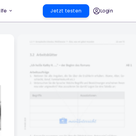
lfe
Jetzt testen
Login