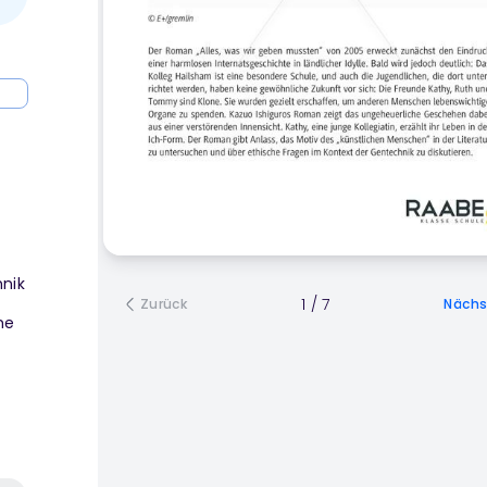
re
hnik
1
/
7
Zurück
Nächs
he