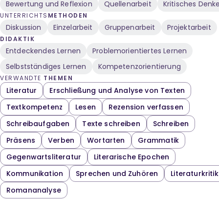
Bewertung und Reflexion
Quellenarbeit
Kritisches Denk
UNTERRICHTS
METHODEN
Diskussion
Einzelarbeit
Gruppenarbeit
Projektarbeit
DIDAKTIK
Entdeckendes Lernen
Problemorientiertes Lernen
Selbstständiges Lernen
Kompetenzorientierung
VERWANDTE
THEMEN
Literatur
Erschließung und Analyse von Texten
Textkompetenz
Lesen
Rezension verfassen
Schreibaufgaben
Texte schreiben
Schreiben
Präsens
Verben
Wortarten
Grammatik
Gegenwartsliteratur
Literarische Epochen
Kommunikation
Sprechen und Zuhören
Literaturkritik
Romananalyse