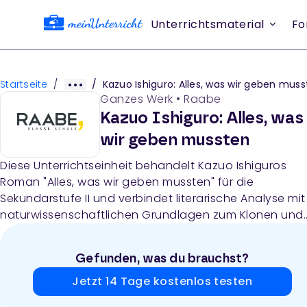
Unterrichtsmaterial
Fo
Startseite
/
/
Kazuo Ishiguro: Alles, was wir geben mus
Ganzes Werk
•
Raabe
Kazuo Ishiguro: Alles, was
wir geben mussten
Diese Unterrichtseinheit behandelt Kazuo Ishiguros
Roman "Alles, was wir geben mussten" für die
Sekundarstufe II und verbindet literarische Analyse mit
naturwissenschaftlichen Grundlagen zum Klonen und
ethischen Diskussionen. Das Material umfasst
Lehrerhinweise, Arbeitsblätter zur Textanalyse, Tafelbil
Gefunden, was du brauchst?
Informationen zu biologischen Klonverfahren,
Vergleichstexte aus der Science-Fiction-Literatur sowi
Jetzt 14 Tage kostenlos testen
einen Klausurvorschlag.