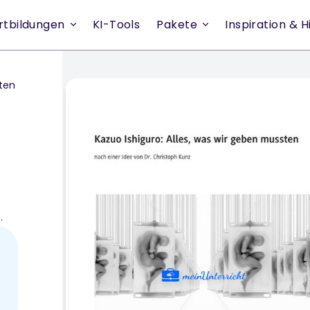
rtbildungen
KI-Tools
Pakete
Inspiration & Hi
sten
der,
e