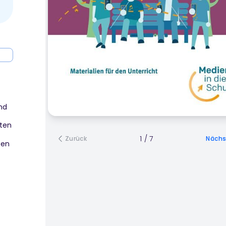
nd
ten
1
/
7
Zurück
Nächs
zen