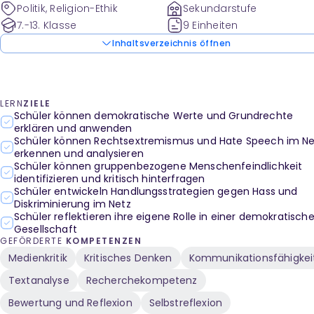
Politik, Religion-Ethik
Sekundarstufe
7.-13. Klasse
9 Einheiten
Inhaltsverzeichnis öffnen
LERN
ZIELE
Schüler können demokratische Werte und Grundrechte
erklären und anwenden
Schüler können Rechtsextremismus und Hate Speech im Ne
erkennen und analysieren
Schüler können gruppenbezogene Menschenfeindlichkeit
identifizieren und kritisch hinterfragen
Schüler entwickeln Handlungsstrategien gegen Hass und
Diskriminierung im Netz
Schüler reflektieren ihre eigene Rolle in einer demokratisch
Gesellschaft
GEFÖRDERTE
KOMPETENZEN
Medienkritik
Kritisches Denken
Kommunikationsfähigkei
Textanalyse
Recherchekompetenz
Bewertung und Reflexion
Selbstreflexion