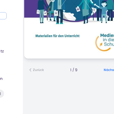
tz
1
/
9
Zurück
Nächs
en
t