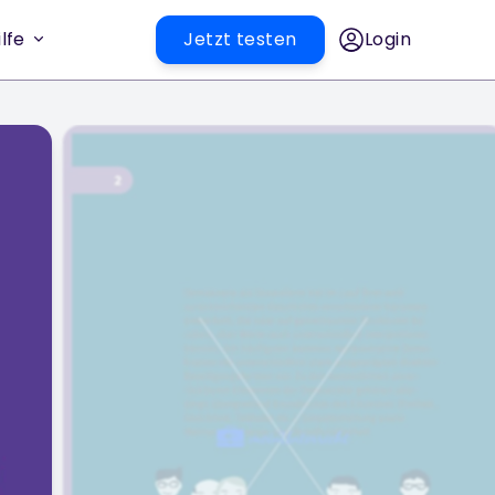
lfe
Jetzt testen
Login