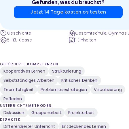
Gefunden, was du brauchst?
Jetzt 14 Tage kostenlos testen
Geschichte
Gesamtschule, Gymnas
und weitere
5.-13. Klasse
1 Einheiten
GEFÖRDERTE
KOMPETENZEN
Kooperatives Lernen
Strukturierung
Selbstständiges Arbeiten
Kritisches Denken
Teamfähigkeit
Problemlösestrategien
Visualisierung
Reflexion
UNTERRICHTS
METHODEN
Diskussion
Gruppenarbeit
Projektarbeit
DIDAKTIK
Differenzierter Unterricht
Entdeckendes Lernen