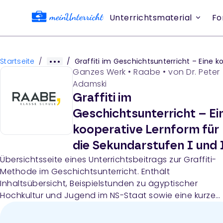
Unterrichtsmaterial
Fo
Startseite
/
/
Graffiti im Geschichtsunterricht – Eine kooperative Lernform für die Sekundarstufen I un
Ganzes Werk
•
Raabe
• von
Dr. Peter
Adamski
Graffiti im
Geschichtsunterricht – Ei
kooperative Lernform für
die Sekundarstufen I und 
Übersichtsseite eines Unterrichtsbeitrags zur Graffiti-
Methode im Geschichtsunterricht. Enthält
Inhaltsübersicht, Beispielstunden zu ägyptischer
Hochkultur und Jugend im NS-Staat sowie eine kurze
Beschreibung der Methode als kooperative Lernform.