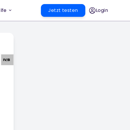
lfe
Jetzt testen
Login