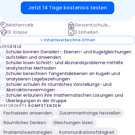
Lernunterstützung und eine abschließende
Jetzt 14 Tage kostenlos testen
Lernerfolgskontrolle mit vollständigen Lösungen.
Mathematik
Gesamtschule,
Gymnasium
13. Klasse
3 Einheiten
Inhaltsverzeichnis öffnen
LERN
ZIELE
Schüler können Geraden-, Ebenen- und Kugelgleichungen
aufstellen und anwenden
Schüler lösen Schnitt- und Abstandsprobleme mithilfe
analytischer Methoden
Schüler berechnen Tangentialebenen an Kugeln und
analysieren Lagebeziehungen
Schüler schulen ihr räumliches Vorstellungs- und
Abstraktionsvermögen
Schüler erläutern ihre mathematischen Lösungen und
Überlegungen in der Gruppe
GEFÖRDERTE
KOMPETENZEN
Fachwissen anwenden
Zusammenhänge herstellen
Räumliches Denken
Gleichungen lösen
Problemlösestrategien
Kommunikationsfähigkeit