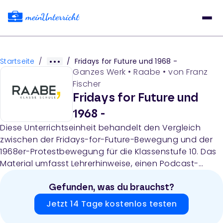
Startseite
/
/
Fridays for Future und 1968 -
Ganzes Werk
•
Raabe
• von
Franz
Fischer
Fridays for Future und
1968 -
Diese Unterrichtseinheit behandelt den Vergleich
zwischen der Fridays-for-Future-Bewegung und der
1968er-Protestbewegung für die Klassenstufe 10. Das
Material umfasst Lehrerhinweise, einen Podcast-
Analyseraster, Arbeitsblätter mit Bildvergleichen,
Informationstexte zum Pariser Klima-Abkommen und
Gefunden, was du brauchst?
zum Klimaschutzprogramm 2030 der Bundesregierung
Jetzt 14 Tage kostenlos testen
sowie Diskussionsmaterialien für eine Pro-und-Kontra-