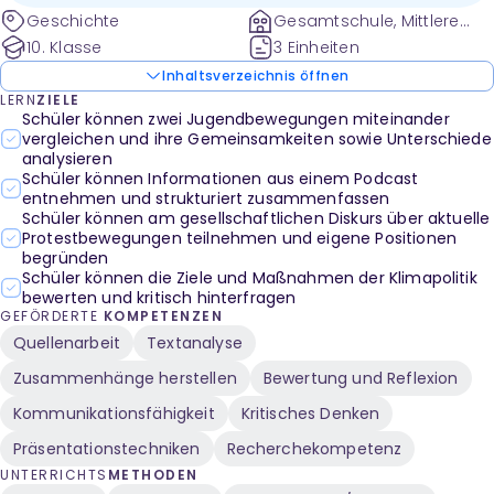
Debatte.
Geschichte
Gesamtschule, Mittlere
Schulen und weitere
10. Klasse
3 Einheiten
Inhaltsverzeichnis öffnen
LERN
ZIELE
Schüler können zwei Jugendbewegungen miteinander
vergleichen und ihre Gemeinsamkeiten sowie Unterschiede
analysieren
Schüler können Informationen aus einem Podcast
entnehmen und strukturiert zusammenfassen
Schüler können am gesellschaftlichen Diskurs über aktuelle
Protestbewegungen teilnehmen und eigene Positionen
begründen
Schüler können die Ziele und Maßnahmen der Klimapolitik
bewerten und kritisch hinterfragen
GEFÖRDERTE
KOMPETENZEN
Quellenarbeit
Textanalyse
Zusammenhänge herstellen
Bewertung und Reflexion
Kommunikationsfähigkeit
Kritisches Denken
Präsentationstechniken
Recherchekompetenz
UNTERRICHTS
METHODEN