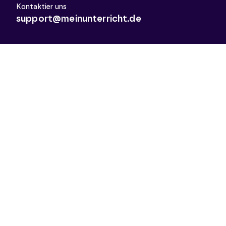
Kontaktier uns
support@meinunterricht.de
Schulfächer
Arbeitslehre
Biologie
Chemie
Deutsch
Deutsch als Zweitsprache
Didaktik & Methodik
Englisch
Erdkunde
Französisch
Geschichte
Informatik
Kunst