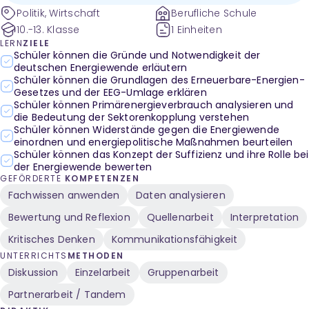
Politik, Wirtschaft
Berufliche Schule
10.-13. Klasse
1 Einheiten
LERN
ZIELE
Schüler können die Gründe und Notwendigkeit der
deutschen Energiewende erläutern
Schüler können die Grundlagen des Erneuerbare-Energien-
Gesetzes und der EEG-Umlage erklären
Schüler können Primärenergieverbrauch analysieren und
die Bedeutung der Sektorenkopplung verstehen
Schüler können Widerstände gegen die Energiewende
einordnen und energiepolitische Maßnahmen beurteilen
Schüler können das Konzept der Suffizienz und ihre Rolle bei
der Energiewende bewerten
GEFÖRDERTE
KOMPETENZEN
Fachwissen anwenden
Daten analysieren
Bewertung und Reflexion
Quellenarbeit
Interpretation
Kritisches Denken
Kommunikationsfähigkeit
UNTERRICHTS
METHODEN
Diskussion
Einzelarbeit
Gruppenarbeit
Partnerarbeit / Tandem