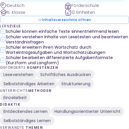
Deutsch
Förderschule
5. Klasse
12 Einheiten
Inhaltsverzeichnis öffnen
LERN
ZIELE
Schüler können einfache Texte sinnentnehmend lesen
Schüler verstehen Inhalte von Lesetexten und beantworten
Verständnisfragen
Schüler erweitern ihren Wortschatz durch
Worteintragsaufgaben und Wortschatzübungen
Schüler bearbeiten differenzierte Aufgabenformate
(Kurzform und Langform)
GEFÖRDERTE
KOMPETENZEN
Leseverstehen
Schriftliches Ausdrücken
Selbstständiges Arbeiten
Strukturierung
UNTERRICHTS
METHODEN
Einzelarbeit
DIDAKTIK
Entdeckendes Lernen
Handlungsorientierter Unterricht
Selbstständiges Lernen
VERWANDTE
THEMEN