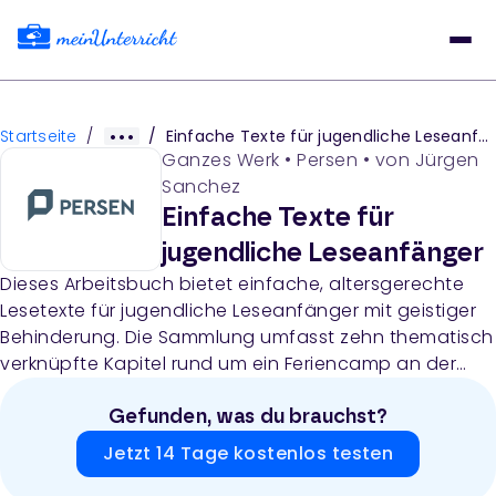
Startseite
/
/
Einfache Texte für jugendliche Leseanfänger
Ganzes Werk
•
Persen
• von
Jürgen
Sanchez
Einfache Texte für
jugendliche Leseanfänger
Dieses Arbeitsbuch bietet einfache, altersgerechte
Lesetexte für jugendliche Leseanfänger mit geistiger
Behinderung. Die Sammlung umfasst zehn thematisch
verknüpfte Kapitel rund um ein Feriencamp an der
Ostsee mit Arbeitsblättern in zwei Schwierigkeitsstufen
(Lang- und Kurzform), Verständnisfragen,
Gefunden, was du brauchst?
Worteintragsaufgaben, Kreuzworträtsel und
Jetzt 14 Tage kostenlos testen
Lernwörter-Vorlagen.