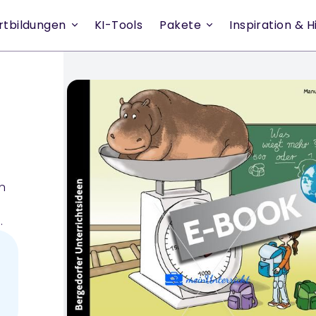
rtbildungen
KI-Tools
Pakete
Inspiration & Hi
n
in
h
von