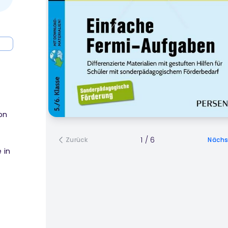
on
1
/
6
Zurück
Nächs
 in