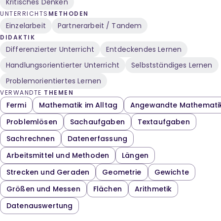
Kritisches Denken
UNTERRICHTS
METHODEN
Einzelarbeit
Partnerarbeit / Tandem
DIDAKTIK
Differenzierter Unterricht
Entdeckendes Lernen
Handlungsorientierter Unterricht
Selbstständiges Lernen
Problemorientiertes Lernen
VERWANDTE
THEMEN
Fermi
Mathematik im Alltag
Angewandte Mathemati
Problemlösen
Sachaufgaben
Textaufgaben
Sachrechnen
Datenerfassung
Arbeitsmittel und Methoden
Längen
Strecken und Geraden
Geometrie
Gewichte
Größen und Messen
Flächen
Arithmetik
Datenauswertung