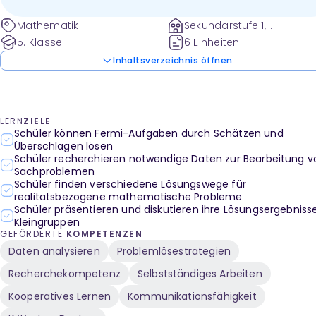
Mathematik
Sekundarstufe 1,
Förderschule
5. Klasse
6 Einheiten
Inhaltsverzeichnis öffnen
LERN
ZIELE
Schüler können Fermi-Aufgaben durch Schätzen und
Überschlagen lösen
Schüler recherchieren notwendige Daten zur Bearbeitung v
Sachproblemen
Schüler finden verschiedene Lösungswege für
realitätsbezogene mathematische Probleme
Schüler präsentieren und diskutieren ihre Lösungsergebnisse
Kleingruppen
GEFÖRDERTE
KOMPETENZEN
Daten analysieren
Problemlösestrategien
Recherchekompetenz
Selbstständiges Arbeiten
Kooperatives Lernen
Kommunikationsfähigkeit