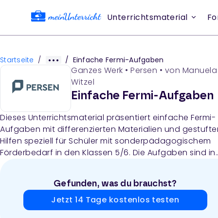
Unterrichtsmaterial
Fo
Startseite
/
/
Einfache Fermi-Aufgaben
Ganzes Werk
•
Persen
• von
Manuela
Witzel
Einfache Fermi-Aufgaben
Dieses Unterrichtsmaterial präsentiert einfache Fermi-
Aufgaben mit differenzierten Materialien und gestufte
Hilfen speziell für Schüler mit sonderpädagogischem
Förderbedarf in den Klassen 5/6. Die Aufgaben sind in
zwei Themenbereiche unterteilt (Meine Schule und Me
Zuhause) und fördern mathematisches Handeln durc
Gefunden, was du brauchst?
Schätzen, Überschlagen, Messen und Recherchieren 
Daten.
Jetzt 14 Tage kostenlos testen