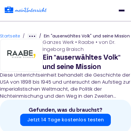
Startseite
/
/
Ein "auserwähltes Volk" und seine Mission
Ganzes Werk
•
Raabe
• von
Dr.
Ingeborg Braisch
Ein "auserwähltes Volk"
und seine Mission
Diese Unterrichtseinheit behandelt die Geschichte der
USA von 1898 bis 1945 und untersucht den Aufstieg zur
imperialistischen Weltmacht, die Politik der
Nichteinmischung und den Weg in den Zweiten
Weltkrieg. Das Material umfasst Lehrerhinweise,
Arbeitsblätter, Quellentexte, Karikaturen, Lieder und
Gefunden, was du brauchst?
Filmempfehlungen für 8 Unterrichtsstunden mit Fokus
Jetzt 14 Tage kostenlos testen
auf amerikanischen Exzeptionalismus, Imperialismus,