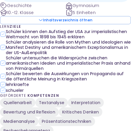
Isolationismus und Propaganda.
Geschichte
Gymnasium
10.-12. Klasse
5 Einheiten
Inhaltsverzeichnis öffnen
LERN
ZIELE
Schüler können den Aufstieg der USA zur imperialistischen
Weltmacht von 1898 bis 1945 erklären
Schüler analysieren die Rolle von Mythen und Ideologien wie
Manifest Destiny und amerikanischem Exzeptionalismus in
der US-Außenpolitik
Schüler untersuchen die Widersprüche zwischen
amerikanischen Idealen und imperialistischer Praxis anhand
von Primärquellen
Schüler bewerten die Auswirkungen von Propaganda auf
die öffentliche Meinung in Kriegszeiten
lehrkraefte
schueler
GEFÖRDERTE
KOMPETENZEN
Quellenarbeit
Textanalyse
Interpretation
Bewertung und Reflexion
Kritisches Denken
Medienanalyse
Präsentationstechniken
Recherchekompetenz