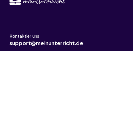
Kontaktier uns
support@meinunterricht.de
Schulfächer
Arbeitslehre
Biologie
Chemie
Deutsch
Deutsch als Zweitsprache
Didaktik & Methodik
Englisch
Erdkunde