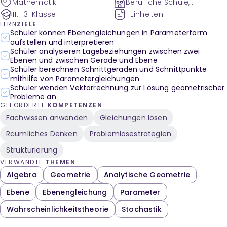
Mathematik
Berufliche Schule,
Gymnasium
11.-13. Klasse
1 Einheiten
LERN
ZIELE
Schüler können Ebenengleichungen in Parameterform
aufstellen und interpretieren
Schüler analysieren Lagebeziehungen zwischen zwei
Ebenen und zwischen Gerade und Ebene
Schüler berechnen Schnittgeraden und Schnittpunkte
mithilfe von Parametergleichungen
Schüler wenden Vektorrechnung zur Lösung geometrischer
Probleme an
GEFÖRDERTE
KOMPETENZEN
Fachwissen anwenden
Gleichungen lösen
Räumliches Denken
Problemlösestrategien
Strukturierung
VERWANDTE
THEMEN
Algebra
Geometrie
Analytische Geometrie
Ebene
Ebenengleichung
Parameter
Wahrscheinlichkeitstheorie
Stochastik