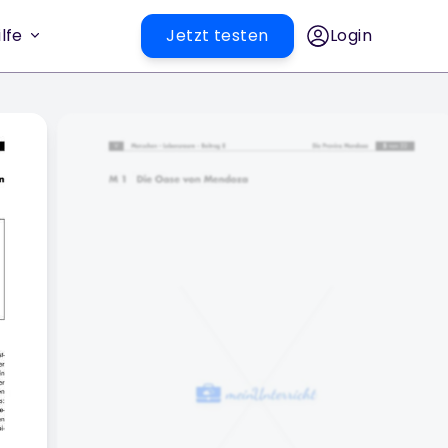
lfe
Jetzt testen
Login