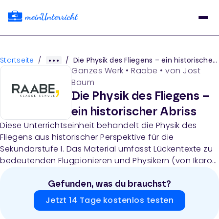
Startseite
/
/
Die Physik des Fliegens – ein historischer Abriss
Ganzes Werk
•
Raabe
• von
Jost
Baum
Die Physik des Fliegens –
ein historischer Abriss
Diese Unterrichtseinheit behandelt die Physik des
Fliegens aus historischer Perspektive für die
Sekundarstufe I. Das Material umfasst Lückentexte zu
bedeutenden Flugpionieren und Physikern (von Ikaros
bis zur Mondlandung), eine Bastelanleitung für ein
Papierflugzeugmodell, Rätselfragen zu historischen
Gefunden, was du brauchst?
Flugmomenten und einen Multiple-Choice-
Jetzt 14 Tage kostenlos testen
Wissenstest.