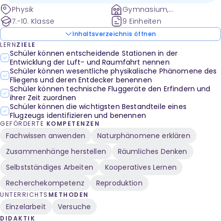
Physik
Gymnasium,
Gesamtschule und weitere
7.-10. Klasse
9 Einheiten
Inhaltsverzeichnis öffnen
LERN
ZIELE
Schüler können entscheidende Stationen in der
Entwicklung der Luft- und Raumfahrt nennen
Schüler können wesentliche physikalische Phänomene des
Fliegens und deren Entdecker benennen
Schüler können technische Fluggeräte den Erfindern und
ihrer Zeit zuordnen
Schüler können die wichtigsten Bestandteile eines
Flugzeugs identifizieren und benennen
GEFÖRDERTE
KOMPETENZEN
Fachwissen anwenden
Naturphänomene erklären
Zusammenhänge herstellen
Räumliches Denken
Selbstständiges Arbeiten
Kooperatives Lernen
Recherchekompetenz
Reproduktion
UNTERRICHTS
METHODEN
Einzelarbeit
Versuche
DIDAKTIK