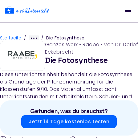
Startseite
/
/
Die Fotosynthese
Ganzes Werk
•
Raabe
• von
Dr. Detlef
Eckebrecht
Die Fotosynthese
Diese Unterrichtseinheit behandelt die Fotosynthese
als Grundlage der Pflanzenernährung für die
Klassenstufen 9/10. Das Material umfasst acht
Unterrichtsstunden mit Arbeitsblättern, Schüler- und
Lehrerversuchen, didaktischen Hinweisen und einer
Lernerfolgskontrolle, die Schüler befähigen, die
Gefunden, was du brauchst?
Fotosynthese experimentell zu untersuchen und ihre
Jetzt 14 Tage kostenlos testen
Bedeutung für den Stoffwechsel von Pflanzen zu
verstehen.