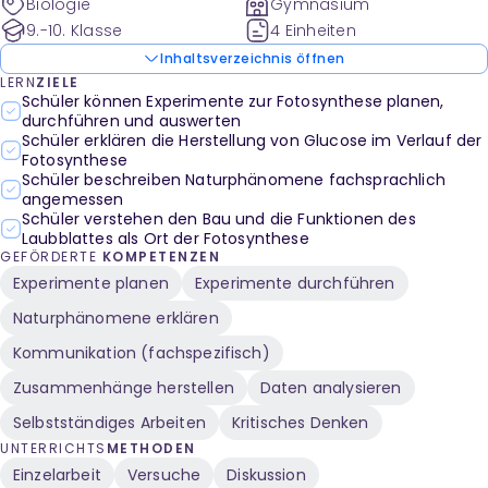
Biologie
Gymnasium
9.-10. Klasse
4 Einheiten
Inhaltsverzeichnis öffnen
LERN
ZIELE
Schüler können Experimente zur Fotosynthese planen,
durchführen und auswerten
Schüler erklären die Herstellung von Glucose im Verlauf der
Fotosynthese
Schüler beschreiben Naturphänomene fachsprachlich
angemessen
Schüler verstehen den Bau und die Funktionen des
Laubblattes als Ort der Fotosynthese
GEFÖRDERTE
KOMPETENZEN
Experimente planen
Experimente durchführen
Naturphänomene erklären
Kommunikation (fachspezifisch)
Zusammenhänge herstellen
Daten analysieren
Selbstständiges Arbeiten
Kritisches Denken
UNTERRICHTS
METHODEN
Einzelarbeit
Versuche
Diskussion