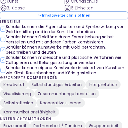
Kunst
Grundschule
3. Klasse
6 Einheiten
Inhaltsverzeichnis öffnen
LERN
ZIELE
Schüler können die Eigenschaften und Symbolwirkung von
Gold im Alltag und in der Kunst beschreiben
Schüler können Goldtöne durch Farbmischung selbst
herstellen und mit anderen Farben kombinieren
Schüler können Kunstwerke mit Gold betrachten,
beschreiben und deuten
Schüler können malerische und plastische Verfahren wie
Collagieren und Reliefgestaltung anwenden
Schüler können eigene Kunstwerke inspiriert von Künstlern
wie Klimt, Rauschenberg und Kōrin gestalten
GEFÖRDERTE
KOMPETENZEN
Kreativität
Selbstständiges Arbeiten
Interpretation
Visualisierung
Zusammenhänge herstellen
Selbstreflexion
Kooperatives Lernen
Kommunikationsfähigkeit
UNTERRICHTS
METHODEN
Einzelarbeit
Partnerarbeit / Tandem
Gruppenarbeit