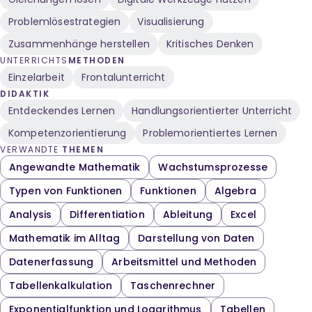
Problemlösestrategien
Visualisierung
Zusammenhänge herstellen
Kritisches Denken
UNTERRICHTS
METHODEN
Einzelarbeit
Frontalunterricht
DIDAKTIK
Entdeckendes Lernen
Handlungsorientierter Unterricht
Kompetenzorientierung
Problemorientiertes Lernen
VERWANDTE
THEMEN
Angewandte Mathematik
Wachstumsprozesse
Typen von Funktionen
Funktionen
Algebra
Analysis
Differentiation
Ableitung
Excel
Mathematik im Alltag
Darstellung von Daten
Datenerfassung
Arbeitsmittel und Methoden
Tabellenkalkulation
Taschenrechner
Exponentialfunktion und Logarithmus
Tabellen