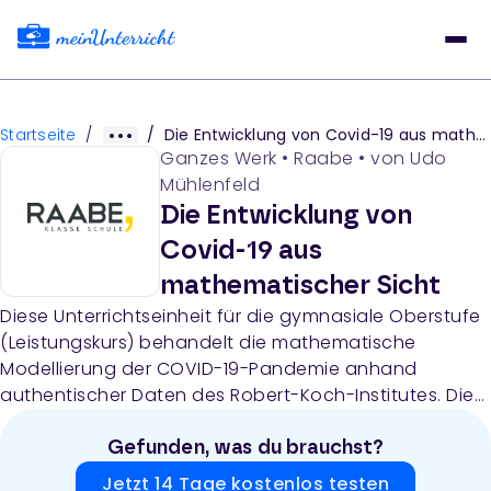
Startseite
/
/
Die Entwicklung von Covid-19 aus mathematischer Sicht
Ganzes Werk
•
Raabe
• von
Udo
Mühlenfeld
Die Entwicklung von
Covid-19 aus
mathematischer Sicht
Diese Unterrichtseinheit für die gymnasiale Oberstufe
(Leistungskurs) behandelt die mathematische
Modellierung der COVID-19-Pandemie anhand
authentischer Daten des Robert-Koch-Institutes. Die
Materialien umfassen Arbeitsblätter zur Regression
verschiedener Funktionstypen, zur Anwendung und
Gefunden, was du brauchst?
Validierung von Modellfunktionen, zur Modellierung
Jetzt 14 Tage kostenlos testen