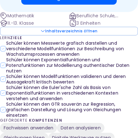
von Pandemieszenarien, zur Euler'schen Zahl sowie
Tippkarten für die Verwendung des GTR (TI-NSpire
Mathematik
Berufliche Schule,
CX).
Gymnasium
11.-13. Klasse
3 Einheiten
Inhaltsverzeichnis öffnen
LERN
ZIELE
Schüler können Messwerte grafisch darstellen und
verschiedene Modellfunktionen zur Beschreibung von
Wachstumsprozessen anwenden
Schüler können Exponentialfunktionen und
Potenzfunktionen zur Modellierung authentischer Daten
nutzen
Schüler können Modellfunktionen validieren und deren
Aussagekraft kritisch bewerten
Schüler können die Euler'sche Zahl als Basis von
Exponentialfunktionen in verschiedenen Kontexten
verstehen und anwenden
Schüler können den GTR souverän zur Regression,
grafischen Darstellung und Lösung von Gleichungen
einsetzen
GEFÖRDERTE
KOMPETENZEN
Fachwissen anwenden
Daten analysieren
Gleichungen lösen
Digitale Werkzeuge nutzen