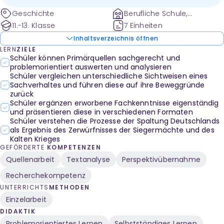
Arbeitsaufträge und einen Klausurvorschlag für
Geschichte
Berufliche Schule,
Schüler der Sekundarstufe II.
Gesamtschule und weitere
11.-13. Klasse
7 Einheiten
Inhaltsverzeichnis öffnen
LERN
ZIELE
Schüler können Primärquellen sachgerecht und
problemorientiert auswerten und analysieren
Schüler vergleichen unterschiedliche Sichtweisen eines
Sachverhaltes und führen diese auf ihre Beweggründe
zurück
Schüler ergänzen erworbene Fachkenntnisse eigenständig
und präsentieren diese in verschiedenen Formaten
Schüler verstehen die Prozesse der Spaltung Deutschlands
als Ergebnis des Zerwürfnisses der Siegermächte und des
Kalten Krieges
GEFÖRDERTE
KOMPETENZEN
Quellenarbeit
Textanalyse
Perspektivübernahme
Recherchekompetenz
UNTERRICHTS
METHODEN
Einzelarbeit
DIDAKTIK
Problemorientiertes Lernen
Selbstständiges Lernen