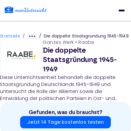
Startseite
/
/
Die doppelte Staatsgründung 1945-1949
Ganzes Werk
•
Raabe
Die doppelte
Staatsgründung 1945-
1949
Diese Unterrichtseinheit behandelt die doppelte
Staatsgründung Deutschlands 1945–1949 und
untersucht die Rolle der Alliierten sowie die
Entwicklung der politischen Parteien in Ost- und
Westdeutschland. Das Material enthält
fachwissenschaftliche Hinweise, didaktisch-
Gefunden, was du brauchst?
methodische Erläuterungen, umfangreiche
Jetzt 14 Tage kostenlos testen
Primärquellen (Texte, Karikaturen, Karten, Statistiken),