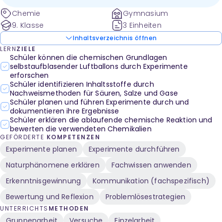
Chemie
Gymnasium
9. Klasse
3 Einheiten
Inhaltsverzeichnis öffnen
LERN
ZIELE
Schüler können die chemischen Grundlagen
selbstaufblasender Luftballons durch Experimente
erforschen
Schüler identifizieren Inhaltsstoffe durch
Nachweismethoden für Säuren, Salze und Gase
Schüler planen und führen Experimente durch und
dokumentieren ihre Ergebnisse
Schüler erklären die ablaufende chemische Reaktion und
bewerten die verwendeten Chemikalien
GEFÖRDERTE
KOMPETENZEN
Experimente planen
Experimente durchführen
Naturphänomene erklären
Fachwissen anwenden
Erkenntnisgewinnung
Kommunikation (fachspezifisch)
Bewertung und Reflexion
Problemlösestrategien
UNTERRICHTS
METHODEN
Gruppenarbeit
Versuche
Einzelarbeit