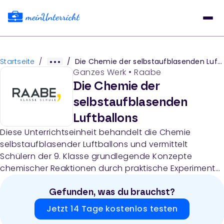
Startseite
/
/
Die Chemie der selbstaufblasenden Luftballons
Ganzes Werk
•
Raabe
Die Chemie der
selbstaufblasenden
Luftballons
Diese Unterrichtseinheit behandelt die Chemie
selbstaufblasender Luftballons und vermittelt
Schülern der 9. Klasse grundlegende Konzepte
chemischer Reaktionen durch praktische Experimente.
Die Materialien umfassen Lehrerhinweise,
Schülerversuche zu Gasnachweisen,
Gefunden, was du brauchst?
Leitfähigkeitsprüfung, Flammenfärbung und
Jetzt 14 Tage kostenlos testen
Säureidentifizierung sowie einen Forschungsbericht.