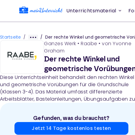
Unterrichtsmaterial
Fo
Startseite
/
/
Der rechte Winkel und geometrische Vorübun
Ganzes Werk
•
Raabe
• von
Yvonne
Graham
Der rechte Winkel und
geometrische Vorübunge
Diese Unterrichtseinheit behandelt den rechten Winkel
und geometrische Vorübungen für die Grundschule
(Klassen 3-4). Das Material umfasst differenzierte
Arbeitsblätter, Bastelanleitungen, Übungsaufgaben z
Umgang mit dem Geodreieck, einen Test, einen
Selbsteinschätzungsbogen und einen
Gefunden, was du brauchst?
Beobachtungsbogen.
Jetzt 14 Tage kostenlos testen