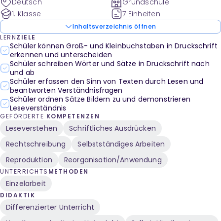
Deutsch
Grundschule
1. Klasse
7 Einheiten
Inhaltsverzeichnis öffnen
LERN
ZIELE
Schüler können Groß- und Kleinbuchstaben in Druckschrift
erkennen und unterscheiden
Schüler schreiben Wörter und Sätze in Druckschrift nach
und ab
Schüler erfassen den Sinn von Texten durch Lesen und
beantworten Verständnisfragen
Schüler ordnen Sätze Bildern zu und demonstrieren
Leseverständnis
GEFÖRDERTE
KOMPETENZEN
Leseverstehen
Schriftliches Ausdrücken
Rechtschreibung
Selbstständiges Arbeiten
Reproduktion
Reorganisation/Anwendung
UNTERRICHTS
METHODEN
Einzelarbeit
DIDAKTIK
Differenzierter Unterricht