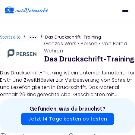
Startseite
/
/
Das Druckschrift-Training
Ganzes Werk
•
Persen
• von
Bernd
Wehren
Das Druckschrift-Training
Das Druckschrift-Training ist ein Unterrichtsmaterial für
Erst- und Zweitklässler zur Verbesserung von Schreib-
und Lesefähigkeiten in Druckschrift. Das Material
enthält 26 kindgerechte Abc-Geschichten mit
systematischen Übungen zum Buchstabenerkennen,
Nachschreiben, Abschreiben, sinnerfassendem Lesen
Gefunden, was du brauchst?
und Textverständnis, ergänzt durch einen Schreib-
Jetzt 14 Tage kostenlos testen
Pass zur Lernfortschrittskontrolle und eine
Abschlussurkunde.