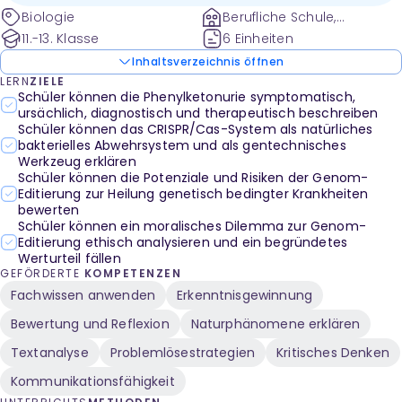
Designerbabys mit Lösungen und Glossar.
Biologie
Berufliche Schule,
Gymnasium
11.-13. Klasse
6 Einheiten
Inhaltsverzeichnis öffnen
LERN
ZIELE
Schüler können die Phenylketonurie symptomatisch,
ursächlich, diagnostisch und therapeutisch beschreiben
Schüler können das CRISPR/Cas-System als natürliches
bakterielles Abwehrsystem und als gentechnisches
Werkzeug erklären
Schüler können die Potenziale und Risiken der Genom-
Editierung zur Heilung genetisch bedingter Krankheiten
bewerten
Schüler können ein moralisches Dilemma zur Genom-
Editierung ethisch analysieren und ein begründetes
Werturteil fällen
GEFÖRDERTE
KOMPETENZEN
Fachwissen anwenden
Erkenntnisgewinnung
Bewertung und Reflexion
Naturphänomene erklären
Textanalyse
Problemlösestrategien
Kritisches Denken
Kommunikationsfähigkeit