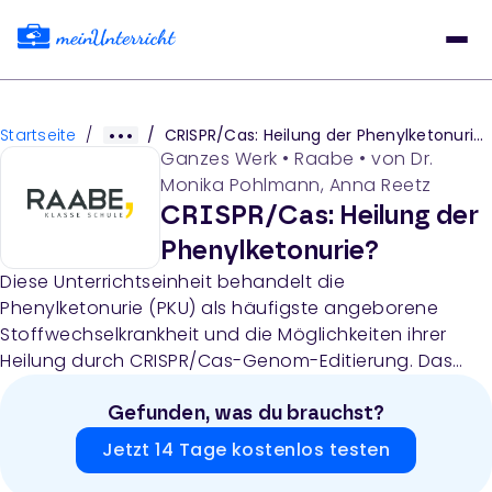
Startseite
/
/
CRISPR/Cas: Heilung der Phenylketonurie?
Ganzes Werk
•
Raabe
• von
Dr.
Monika Pohlmann, Anna Reetz
CRISPR/Cas: Heilung der
Phenylketonurie?
Diese Unterrichtseinheit behandelt die
Phenylketonurie (PKU) als häufigste angeborene
Stoffwechselkrankheit und die Möglichkeiten ihrer
Heilung durch CRISPR/Cas-Genom-Editierung. Das
Material umfasst Lehrerhinweise, Arbeitsblätter zur
Genetik und Molekularbiologie, Fallstudien mit
Gefunden, was du brauchst?
betroffenen Personen, sowie ethische
Jetzt 14 Tage kostenlos testen
Diskussionsmaterialien zum moralischen Dilemma der