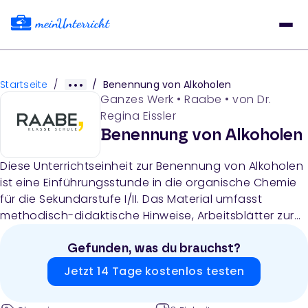
Startseite
/
/
Benennung von Alkoholen
Ganzes Werk
•
Raabe
• von
Dr.
Regina Eissler
Benennung von Alkoholen
Diese Unterrichtseinheit zur Benennung von Alkoholen
ist eine Einführungsstunde in die organische Chemie
für die Sekundarstufe I/II. Das Material umfasst
methodisch-didaktische Hinweise, Arbeitsblätter zur
Nomenklatur von Alkoholen und isomeren
Verbindungen sowie digitale LearningApps mit
Gefunden, was du brauchst?
Aufgaben auf verschiedenen Differenzierungsstufen.
Jetzt 14 Tage kostenlos testen