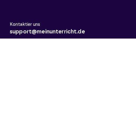
Kontaktier uns
support@meinunterricht.de
Schulfächer
Arbeitslehre
Biologie
Chemie
Deutsch
Deutsch als Zweitsprache
Didaktik & Methodik
Englisch
Erdkunde
Französisch