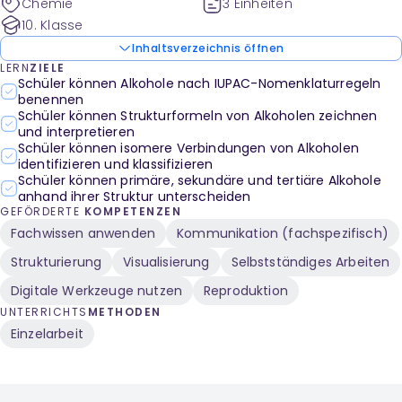
Chemie
3 Einheiten
10. Klasse
Inhaltsverzeichnis öffnen
LERN
ZIELE
Schüler können Alkohole nach IUPAC-Nomenklaturregeln
benennen
Schüler können Strukturformeln von Alkoholen zeichnen
und interpretieren
Schüler können isomere Verbindungen von Alkoholen
identifizieren und klassifizieren
Schüler können primäre, sekundäre und tertiäre Alkohole
anhand ihrer Struktur unterscheiden
GEFÖRDERTE
KOMPETENZEN
Fachwissen anwenden
Kommunikation (fachspezifisch)
Strukturierung
Visualisierung
Selbstständiges Arbeiten
Digitale Werkzeuge nutzen
Reproduktion
UNTERRICHTS
METHODEN
Einzelarbeit