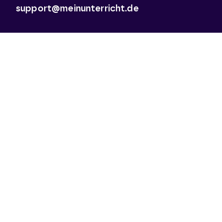
support@meinunterricht.de
Schulfächer
Arbeitslehre
Biologie
Chemie
Deutsch
Deutsch als Zweitsprache
Didaktik & Methodik
Englisch
Erdkunde
Französisch
Geschichte
Informatik
Kunst
Latein