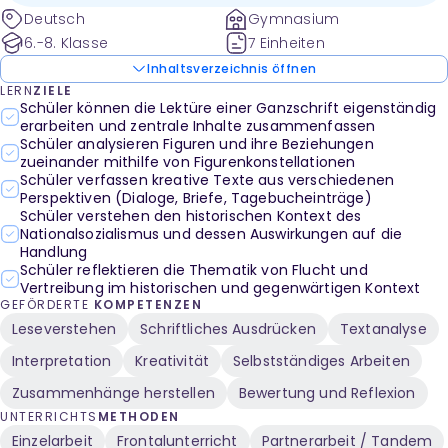
Flucht, Nationalsozialismus und jüdische Verfolgung.
Deutsch
Gymnasium
6.-8. Klasse
7 Einheiten
Inhaltsverzeichnis öffnen
LERN
ZIELE
Schüler können die Lektüre einer Ganzschrift eigenständig
erarbeiten und zentrale Inhalte zusammenfassen
Schüler analysieren Figuren und ihre Beziehungen
zueinander mithilfe von Figurenkonstellationen
Schüler verfassen kreative Texte aus verschiedenen
Perspektiven (Dialoge, Briefe, Tagebucheinträge)
Schüler verstehen den historischen Kontext des
Nationalsozialismus und dessen Auswirkungen auf die
Handlung
Schüler reflektieren die Thematik von Flucht und
Vertreibung im historischen und gegenwärtigen Kontext
GEFÖRDERTE
KOMPETENZEN
Leseverstehen
Schriftliches Ausdrücken
Textanalyse
Interpretation
Kreativität
Selbstständiges Arbeiten
Zusammenhänge herstellen
Bewertung und Reflexion
UNTERRICHTS
METHODEN
Einzelarbeit
Frontalunterricht
Partnerarbeit / Tandem