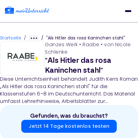
Startseite
/
/
"Als Hitler das rosa Kaninchen stahl"
Ganzes Werk
•
Raabe
• von
Nicole
Schlenke
"Als Hitler das rosa
Kaninchen stahl"
Diese Unterrichtseinheit behandelt Judith Kerrs Roman
„Als Hitler das rosa Kaninchen stahl" für die
Klassenstufen 6–8 im Deutschunterricht. Das Material
umfasst Lehrerhinweise, Arbeitsblätter zur
Lektüreerarbeitung in Form eines Lesetagebuchs,
Aufgaben zur Gedichtanalyse, Figurenkonstellationen,
Gefunden, was du brauchst?
kreative Schreibaufgaben sowie eine Lernzielkontrolle
Jetzt 14 Tage kostenlos testen
zur Vertiefung des Verständnisses für die Themen