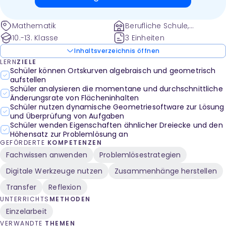
dynamischer Geometriesoftware (GeoGebra, Euklid
DynaGeo) zur Veranschaulichung und Kontrolle
Mathematik
Berufliche Schule,
empfohlen wird.
Gymnasium
10.-13. Klasse
3 Einheiten
Inhaltsverzeichnis öffnen
LERN
ZIELE
Schüler können Ortskurven algebraisch und geometrisch
aufstellen
Schüler analysieren die momentane und durchschnittliche
Änderungsrate von Flächeninhalten
Schüler nutzen dynamische Geometriesoftware zur Lösung
und Überprüfung von Aufgaben
Schüler wenden Eigenschaften ähnlicher Dreiecke und den
Höhensatz zur Problemlösung an
GEFÖRDERTE
KOMPETENZEN
Fachwissen anwenden
Problemlösestrategien
Digitale Werkzeuge nutzen
Zusammenhänge herstellen
Transfer
Reflexion
UNTERRICHTS
METHODEN
Einzelarbeit
VERWANDTE
THEMEN