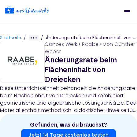
Startseite
/
/
Änderungsrate beim Flächeninhalt von Dreiecken
Ganzes Werk
•
Raabe
• von
Günther
Weber
Änderungsrate beim
Flächeninhalt von
Dreiecken
Diese Unterrichtseinheit behandelt die Änderungsrate
beim Flächeninhalt von Dreiecken und kombiniert
geometrische und algebraische Lösungsansätze. Das
Material enthält methodisch-didaktische Hinweise für
Lehrkräfte, sieben Aufgaben mit verschiedenen
Schwierigkeitsstufen und ausführliche Lösungen mit
Gefunden, was du brauchst?
mehreren Lösungswegen, wobei der Einsatz von
Jetzt 14 Tage kostenlos testen