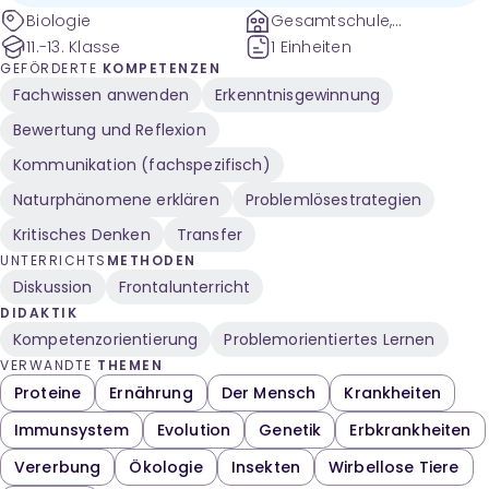
Biologie
Gesamtschule,
Gymnasium
11.-13. Klasse
1 Einheiten
GEFÖRDERTE
KOMPETENZEN
Fachwissen anwenden
Erkenntnisgewinnung
Bewertung und Reflexion
Kommunikation (fachspezifisch)
Naturphänomene erklären
Problemlösestrategien
Kritisches Denken
Transfer
UNTERRICHTS
METHODEN
Diskussion
Frontalunterricht
DIDAKTIK
Kompetenzorientierung
Problemorientiertes Lernen
VERWANDTE
THEMEN
Proteine
Ernährung
Der Mensch
Krankheiten
Immunsystem
Evolution
Genetik
Erbkrankheiten
Vererbung
Ökologie
Insekten
Wirbellose Tiere