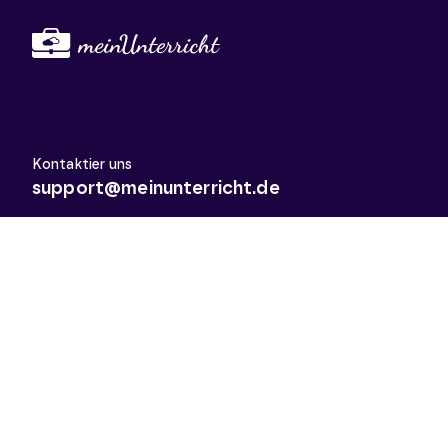
Kontaktier uns
support@meinunterricht.de
Schulfächer
Arbeitslehre
Biologie
Chemie
Deutsch
Deutsch als Zweitsprache
Didaktik & Methodik