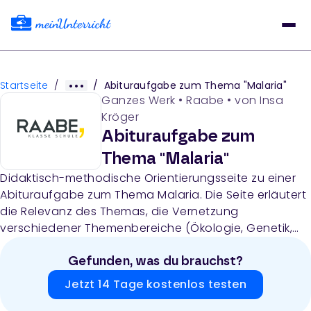
Startseite
/
/
Abituraufgabe zum Thema "Malaria"
Ganzes Werk
•
Raabe
• von
Insa
Kröger
Abituraufgabe zum
Thema "Malaria"
Didaktisch-methodische Orientierungsseite zu einer
Abituraufgabe zum Thema Malaria. Die Seite erläutert
die Relevanz des Themas, die Vernetzung
verschiedener Themenbereiche (Ökologie, Genetik,
Evolution) und die Konzeption der Aufgabe gemäß
EPA-Vorgaben mit Fokus auf Kompetenzbereiche und
Gefunden, was du brauchst?
selbstständige Schülerarbeit.
Jetzt 14 Tage kostenlos testen